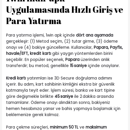
Uygulamasında Hızlı Giriş ve
Para Yatırma
Para yatırma işlemi, 1win apk içinde
dört ana aşamada
gerçekleşir: (1) Metod seçim, (2) tutar girme, (3) ödeme
onayı ve (4) bakiye güncelleme. Kullanıcılar,
Papara, Payfix,
havale/EFT, kredit kartı
gibi yaygın yöntemlerden birini
seçebilir. En popüler seçenek,
Papara
üzerinden anlık
transferdir; bu metod, genellikle
15 saniye
içinde onaylanır.
Kredi kartı
yatırımları ise 3D Secure doğrulama adımını
içerir. Bu adım, kart sahibinin kimliğini ekstra bir güvenlik
katmanıyla teyit eder. İşlem süresi, banka ve kart tipine
göre değişmekle birlikte
45 saniye
ile 2 dakika arasında
tamamlanır. Ödeme onayı alındıktan sonra, bakiyeniz
hemen hesabınıza yansır ve bahis yapmaya başlamak için
beklemenize gerek kalmaz.
Para çekme süreçleri,
minimum 50 TL
ve
maksimum