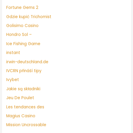
Fortune Gems 2
Gdzie kupić Trichomist
Golisimo Casino
Hondro Sol –
Ice Fishing Game
instant
irwin-deutschland.de
IVCRN přináší tipy
Ivybet
Jakie są składniki
Jeu De Poulet
Les tendances des
Magius Casino
Mission Uncrossable