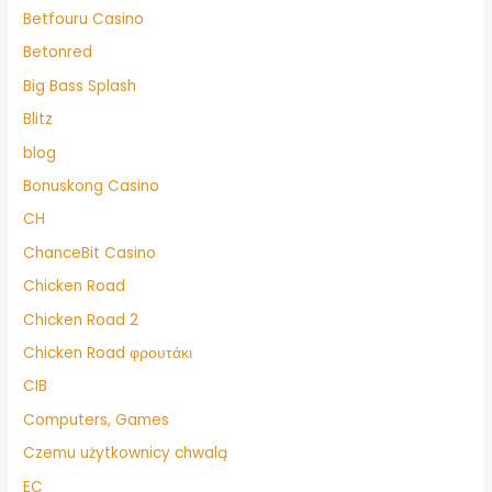
Betfouru Casino
Betonred
Big Bass Splash
Blitz
blog
Bonuskong Casino
CH
ChanceBit Casino
Chicken Road
Chicken Road 2
Chicken Road φρουτάκι
CIB
Computers, Games
Czemu użytkownicy chwalą
EC