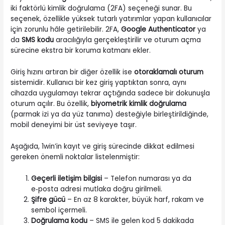
iki faktörlü kimlik doğrulama (2FA) seçeneği sunar. Bu
seçenek, özellikle yüksek tutarlı yatırımlar yapan kullanıcılar
için zorunlu hâle getirilebilir. 2FA,
Google Authenticator
ya
da
SMS kodu
aracılığıyla gerçekleştirilir ve oturum açma
sürecine ekstra bir koruma katmanı ekler.
Giriş hızını artıran bir diğer özellik ise
otoraklamalı oturum
sistemidir. Kullanıcı bir kez giriş yaptıktan sonra, aynı
cihazda uygulamayı tekrar açtığında sadece bir dokunuşla
oturum açılır. Bu özellik,
biyometrik kimlik doğrulama
(parmak izi ya da yüz tanıma) desteğiyle birleştirildiğinde,
mobil deneyimi bir üst seviyeye taşır.
Aşağıda, 1win’in kayıt ve giriş sürecinde dikkat edilmesi
gereken önemli noktalar listelenmiştir:
Geçerli iletişim bilgisi
– Telefon numarası ya da
e‑posta adresi mutlaka doğru girilmeli.
Şifre gücü
– En az 8 karakter, büyük harf, rakam ve
sembol içermeli.
Doğrulama kodu
– SMS ile gelen kod 5 dakikada