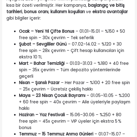
kısa bir özeti verilmiştir. Her kampanya,
başlangıç ve bitiş
tarihleri
,
bonus oranı
,
kullanım koşulları
ve
ekstra avantajlar
gibi bilgiler içerir:
Ocak – Yeni Yıl Çifte Bonus
– 01.01–15.01 – %150 + 50
free spin – 30x çevrim – Tek seferlik
Şubat – Sevgililer Günü
– 07.02–14.02 – %120 + 30
free spin – 28x çevrim – Çift hesap kullanıcıları için
ekstra 10 TL
Mart – Bahar Temizliği
– 01.03–31.03 – %180 + 40 free
spin – 35x çevrim – Tüm depozito yöntemlerinde
geçerli
Nisan – Şanslı Pazar
– Her Pazar – %100 + 20 free spin
– 25x çevrim – Ücretsiz çekiliş hakkı
Mayıs – 23 Nisan Çocuk Bayramı
– 01.05–10.05 – %200
+ 60 free spin – 40x çevrim – Aile üyeleriyle paylaşım
hakkı
Haziran – Yaz Festivali
– 15.06–30.06 – %250 + 80
free spin – 45x çevrim – VIP üyeler için ekstra 5 %
bonus
Temmuz – 15 Temmuz Anma Günleri
– 01.07–15.07 –