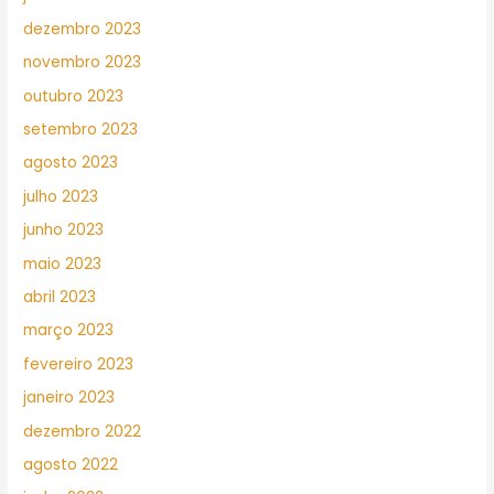
dezembro 2023
novembro 2023
outubro 2023
setembro 2023
agosto 2023
julho 2023
junho 2023
maio 2023
abril 2023
março 2023
fevereiro 2023
janeiro 2023
dezembro 2022
agosto 2022