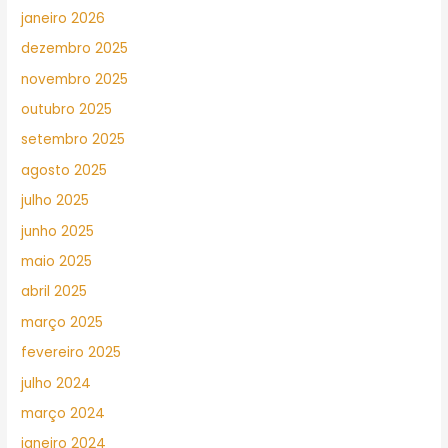
janeiro 2026
dezembro 2025
novembro 2025
outubro 2025
setembro 2025
agosto 2025
julho 2025
junho 2025
maio 2025
abril 2025
março 2025
fevereiro 2025
julho 2024
março 2024
janeiro 2024