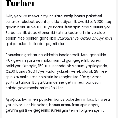
Turları
1win, yeni ve mevcut oyunculara
cazip bonus paketleri
sunarak rekabet avantajı elde ediyor. İlk üyelikte, %200 hoş
geldin bonusu ve 100 TL’ye kadar
free spin
fırsatı bulunuyor.
Bu bonus, ilk depozitonun iki katına kadar artırılır ve elde
edilen free spinler, genellikle
Starburst
ve
Gates of Olympus
gibi popüler slotlarda geçerli olur.
Bonusların
şartları
ise dikkatle incelenmeli. 1win, genellikle
40x çevrim şartı ve maksimum 21 gün geçerlilik süresi
belirliyor. Örneğin, 150 TL tutarında bir yatırım yapıldığında,
%200 bonus 300 TL’ye kadar yükselir ve ek olarak 25 free
spin kazanılır. Free spinlerin kazançları ise 30x çevirme
şartına tabidir. Bu şartların yerine getirilmesi, bonusun
nakde çevrilmesini mümkün kılar.
Aşağıda, 1win’in en popüler bonus paketlerinin kısa bir özeti
yer alıyor. Her bir paket,
bonus oranı, free spin sayısı,
çevrim şartı
ve
geçerlilik süresi
gibi temel bilgileri içerir.