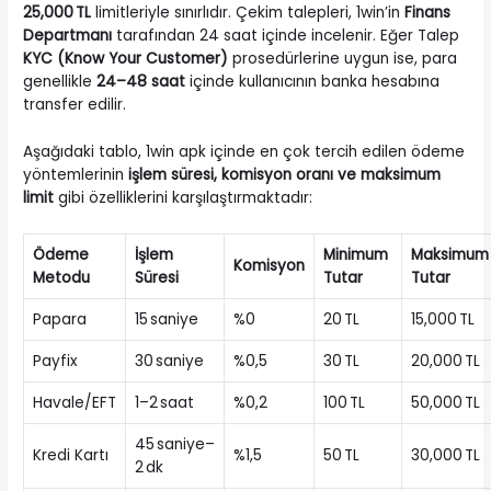
25,000 TL
limitleriyle sınırlıdır. Çekim talepleri, 1win’in
Finans
Departmanı
tarafından 24 saat içinde incelenir. Eğer Talep
KYC (Know Your Customer)
prosedürlerine uygun ise, para
genellikle
24–48 saat
içinde kullanıcının banka hesabına
transfer edilir.
Aşağıdaki tablo, 1win apk içinde en çok tercih edilen ödeme
yöntemlerinin
işlem süresi, komisyon oranı ve maksimum
limit
gibi özelliklerini karşılaştırmaktadır:
Ödeme
İşlem
Minimum
Maksimum
Komisyon
Metodu
Süresi
Tutar
Tutar
Papara
15 saniye
%0
20 TL
15,000 TL
Payfix
30 saniye
%0,5
30 TL
20,000 TL
Havale/EFT
1–2 saat
%0,2
100 TL
50,000 TL
45 saniye–
Kredi Kartı
%1,5
50 TL
30,000 TL
2 dk