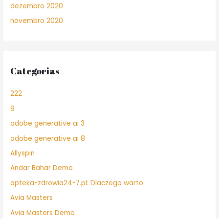
dezembro 2020
novembro 2020
Categorias
222
9
adobe generative ai 3
adobe generative ai 8
Allyspin
Andar Bahar Demo
apteka-zdrowia24-7.pl: Dlaczego warto
Avia Masters
Avia Masters Demo