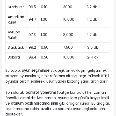
Starburst
96.5
0.10
3000
1‑2 dk
Amerikan
94.7
1.00
10,000
1‑2 dk
Ruleti
Avrupa
97.3
1.00
8,000
1‑2 dk
Ruleti
Blackjack
99.2
0.50
7,500
3‑5 dk
Bakara
98.4
0.50
10,000
2‑4 dk
Bu tablo,
oyun seçiminde
stratejik bir yaklaşım geliştirmek
isteyen oyuncular için bir referans niteliği taşır. Yüksek RTP’li
oyunlar tercih edilerek, uzun vadeli kazanç şansı artırılabilir.
Son olarak,
bankroll yönetimi
(bütçe kontrolü) her zaman
öncelikli olmalıdır. 1win casino, oyunculara
günlük kayıp limiti
ve
oturum bazlı harcama sınırı
gibi araçlar sunar. Bu araçlar,
aşırı harcama riskini azaltır ve sorumlu oyun alışkanlıklarını
destekler.