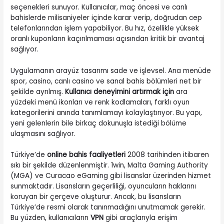
seçenekleri sunuyor. Kullanıcılar, maç öncesi ve canlı
bahislerde milisaniyeler içinde karar verip, doğrudan cep
telefonlarından işlem yapabiliyor. Bu hız, özellikle yüksek
oranlı kuponların kaçırılmaması açısından kritik bir avantaj
sağlıyor.
Uygulamanın arayüz tasarımı sade ve işlevsel. Ana menüde
spor, casino, canlı casino ve sanal bahis bölümleri net bir
şekilde ayrılmış.
Kullanıcı deneyimini artırmak için
ara
yüzdeki menü ikonları ve renk kodlamaları, farklı oyun
kategorilerini anında tanımlamayı kolaylaştırıyor. Bu yapı,
yeni gelenlerin bile birkaç dokunuşla istediği bölüme
ulaşmasını sağlıyor.
Türkiye’de
online bahis faaliyetleri
2008 tarihinden itibaren
sıkı bir şekilde düzenlenmiştir. 1win, Malta Gaming Authority
(MGA) ve Curacao eGaming gibi lisanslar üzerinden hizmet
sunmaktadır. Lisansların geçerliliği, oyuncuların haklarını
koruyan bir çerçeve oluşturur. Ancak, bu lisansların
Türkiye’de resmi olarak tanınmadığını unutmamak gerekir.
Bu yüzden, kullanıcıların
VPN
gibi araçlarıyla erişim