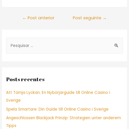
Navegação
←
Post anterior
Post seguinte
→
de
Post
S
e
a
r
c
Posts recentes
h
f
Att Tämja Lyckan: En Nybörjarguide till Online Casino i
o
Sverige
r
Spela Smartare: Din Guide till Online Casino i Sverige
:
Angeschlossen Blackjack Prinzip: Strategien unter anderem
Tipps