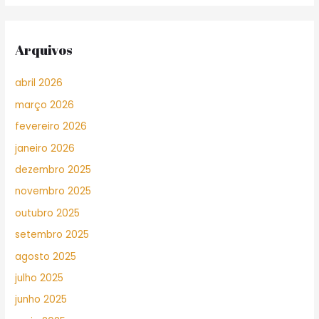
Arquivos
abril 2026
março 2026
fevereiro 2026
janeiro 2026
dezembro 2025
novembro 2025
outubro 2025
setembro 2025
agosto 2025
julho 2025
junho 2025