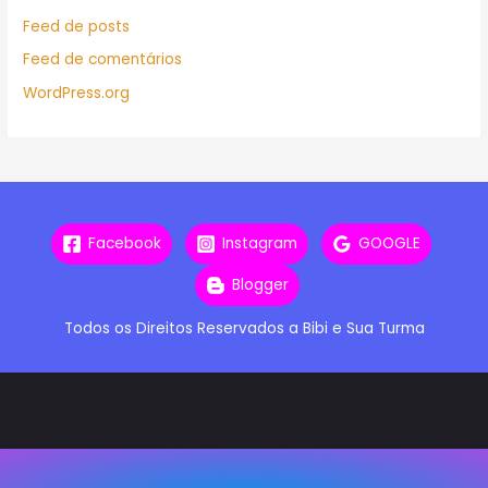
Feed de posts
Feed de comentários
WordPress.org
Facebook
Instagram
GOOGLE
Blogger
Todos os Direitos Reservados a Bibi e Sua Turma