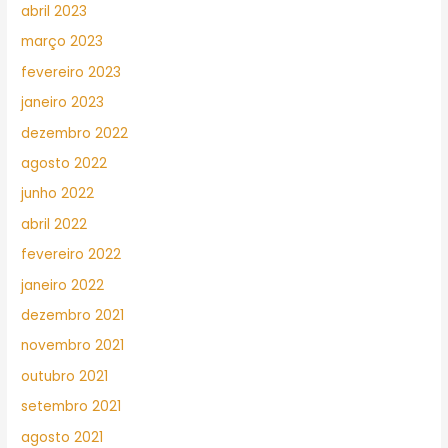
abril 2023
março 2023
fevereiro 2023
janeiro 2023
dezembro 2022
agosto 2022
junho 2022
abril 2022
fevereiro 2022
janeiro 2022
dezembro 2021
novembro 2021
outubro 2021
setembro 2021
agosto 2021