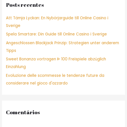
Posts recentes
h
f
Att Tämja Lyckan: En Nybörjarguide till Online Casino i
o
Sverige
r
Spela Smartare: Din Guide till Online Casino i Sverige
:
Angeschlossen Blackjack Prinzip: Strategien unter anderem
Tipps
Sweet Bonanza vortragen ᐈ 100 Freispiele abzüglich
Einzahlung
Evoluzione delle scommesse le tendenze future da
considerare nel gioco d'azzardo
Comentários