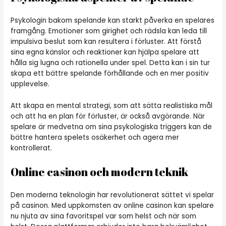
Psykologin bakom spelande kan starkt påverka en spelares
framgång. Emotioner som girighet och rädsla kan leda till
impulsiva beslut som kan resultera i förluster. Att förstå
sina egna känslor och reaktioner kan hjälpa spelare att
hålla sig lugna och rationella under spel. Detta kan i sin tur
skapa ett bättre spelande förhållande och en mer positiv
upplevelse.
Att skapa en mental strategi, som att sätta realistiska mål
och att ha en plan för förluster, är också avgörande. När
spelare är medvetna om sina psykologiska triggers kan de
bättre hantera spelets osäkerhet och agera mer
kontrollerat.
Online casinon och modern teknik
Den moderna teknologin har revolutionerat sättet vi spelar
på casinon. Med uppkomsten av online casinon kan spelare
nu njuta av sina favoritspel var som helst och när som