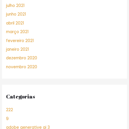
julho 2021
junho 2021
abril 2021
março 2021
fevereiro 2021
janeiro 2021
dezembro 2020
novembro 2020
Categorias
222
9
adobe generative ai 3