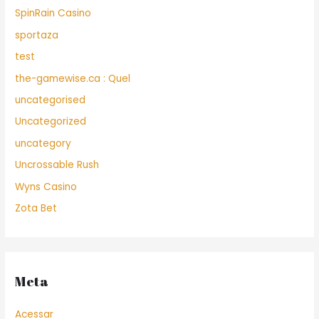
SpinRain Casino
sportaza
test
the-gamewise.ca : Quel
uncategorised
Uncategorized
uncategory
Uncrossable Rush
Wyns Casino
Zota Bet
Meta
Acessar