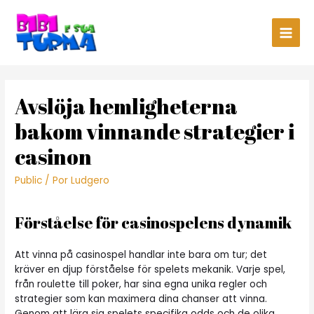
Main
Men
Avslöja hemligheterna
bakom vinnande strategier i
casinon
Public
/ Por
Ludgero
Förståelse för casinospelens dynamik
Att vinna på casinospel handlar inte bara om tur; det
kräver en djup förståelse för spelets mekanik. Varje spel,
från roulette till poker, har sina egna unika regler och
strategier som kan maximera dina chanser att vinna.
Genom att lära sig spelets specifika odds och de olika