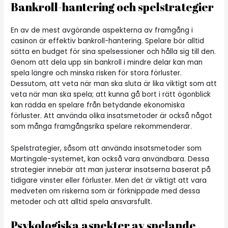
Bankroll-hantering och spelstrategier
En av de mest avgörande aspekterna av framgång i
casinon är effektiv bankroll-hantering. Spelare bör alltid
sätta en budget för sina spelsessioner och hålla sig till den.
Genom att dela upp sin bankroll i mindre delar kan man
spela längre och minska risken för stora förluster.
Dessutom, att veta när man ska sluta är lika viktigt som att
veta när man ska spela; att kunna gå bort i rätt ögonblick
kan rädda en spelare från betydande ekonomiska
förluster. Att använda olika insatsmetoder är också något
som många framgångsrika spelare rekommenderar.
Spelstrategier, såsom att använda insatsmetoder som
Martingale-systemet, kan också vara användbara. Dessa
strategier innebär att man justerar insatserna baserat på
tidigare vinster eller förluster. Men det är viktigt att vara
medveten om riskerna som är förknippade med dessa
metoder och att alltid spela ansvarsfullt.
Psykologiska aspekter av spelande