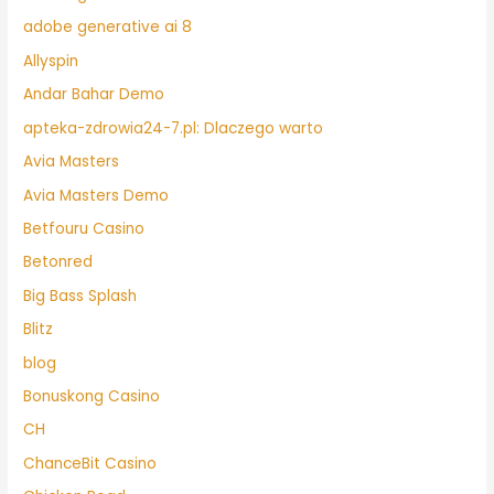
adobe generative ai 8
Allyspin
Andar Bahar Demo
apteka-zdrowia24-7.pl: Dlaczego warto
Avia Masters
Avia Masters Demo
Betfouru Casino
Betonred
Big Bass Splash
Blitz
blog
Bonuskong Casino
CH
ChanceBit Casino