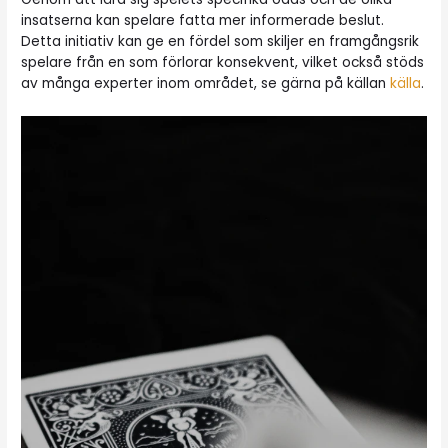
insatserna kan spelare fatta mer informerade beslut.
Detta initiativ kan ge en fördel som skiljer en framgångsrik
spelare från en som förlorar konsekvent, vilket också stöds
av många experter inom området, se gärna på källan
källa
.