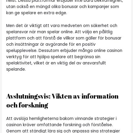
helst. Dessa plattformar erbjuder inte bara bekvämlighet,
utan också en mängd olika bonusar och kampanjer som
kan ge spelare en extra edge.
Men det är viktigt att vara medveten om säkerhet och
spelansvar när man spelar online. Att välja en pålitlig
plattform och att förstå de villkor som gäller för bonusar
och insättningar är avgörande för en positiv
spelupplevelse. Dessutom erbjuder många online casinon
verktyg för att hjälpa spelare att begränsa sin
spelaktivitet, vilket är en viktig del av ansvarsfullt
spelande.
Avslutningsvis: Vikten av information
och forskning
Att avslöja hemligheterna bakom vinnande strategier i
casinon kräver omfattande forskning och förståelse.
Genom att ständigt lära sig och anpassa sina strategier