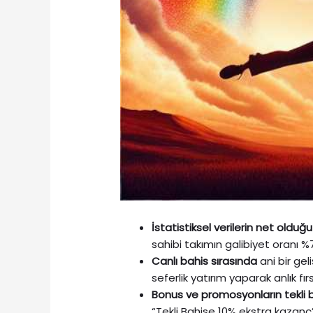
İstatistiksel verilerin net olduğu
sahibi takımın galibiyet oranı %
Canlı bahis sırasında
ani bir gel
seferlik yatırım yaparak anlık fı
Bonus ve promosyonların tekli 
“Tekli Bahise 10% ekstra kazan