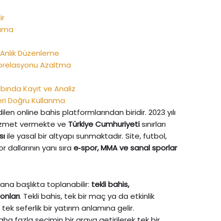
ir
rama
 Anlık Düzenleme
Korelasyonu Azaltma
ında Kayıt ve Analiz
leri Doğru Kullanma
len online bahis platformlarından biridir. 2023 yılı
 hizmet vermekte ve
Türkiye Cumhuriyeti
sınırları
sı
ile yasal bir altyapı sunmaktadır. Site, futbol,
r dallarının yanı sıra
e‑spor, MMA ve sanal sporlar
ana başlıkta toplanabilir:
tekli bahis,
onları
. Tekli bahis, tek bir maç ya da etkinlik
tek seferlik bir yatırım anlamına gelir.
ha fazla seçimin bir araya getirilerek tek bir