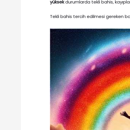
yüksek
durumlarda tekli bahis, kayıplar
Tekli bahis tercih edilmesi gereken ba