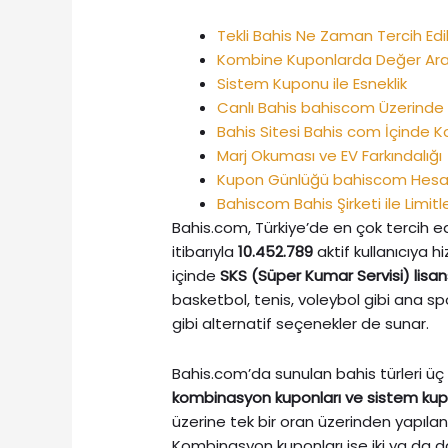
Tekli Bahis Ne Zaman Tercih Edil
Kombine Kuponlarda Değer A
Sistem Kuponu ile Esneklik
Canlı Bahis bahiscom Üzerinde
Bahis Sitesi Bahis com İçinde 
Marj Okuması ve EV Farkındalığı
Kupon Günlüğü bahiscom Hesab
Bahiscom Bahis Şirketi ile Limit
Bahis.com, Türkiye’de en çok tercih edi
itibarıyla
10.452.789
aktif kullanıcıya
içinde
SKS (Süper Kumar Servisi) lisan
basketbol, tenis, voleybol gibi ana spo
gibi alternatif seçenekler de sunar.
Bahis.com’da sunulan bahis türleri üç 
kombinasyon kuponları ve sistem kup
üzerine tek bir oran üzerinden yapılan 
Kombinasyon kuponları ise iki ya da da