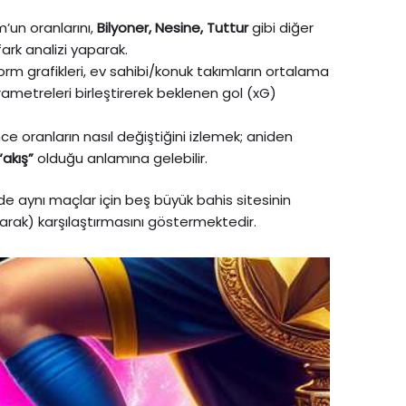
’un oranlarını,
Bilyoner, Nesine, Tuttur
gibi diğer
fark analizi yaparak.
rm grafikleri, ev sahibi/konuk takımların ortalama
arametreleri birleştirerek beklenen gol (xG)
 oranların nasıl değiştiğini izlemek; aniden
“akış”
olduğu anlamına gelebilir.
 aynı maçlar için beş büyük bahis sitesinin
rak) karşılaştırmasını göstermektedir.