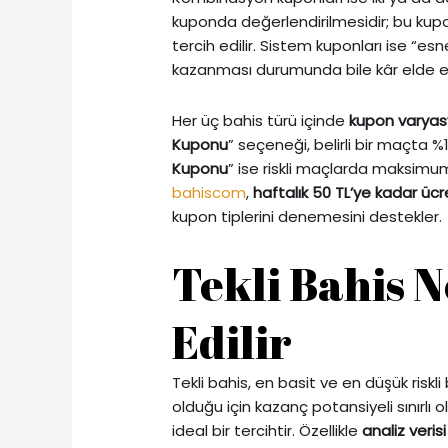
kuponda değerlendirilmesidir; bu kupo
tercih edilir. Sistem kuponları ise “esn
kazanması durumunda bile kâr elde e
Her üç bahis türü içinde
kupon varyas
Kuponu
” seçeneği, belirli bir maçta %
Kuponu
” ise riskli maçlarda maksimum
bahiscom
,
haftalık 50 TL’ye kadar ücr
kupon tiplerini denemesini destekler.
Tekli Bahis 
Edilir
Tekli bahis, en basit ve en düşük riskli
olduğu için kazanç potansiyeli sınırlı 
ideal bir tercihtir. Özellikle
analiz veris