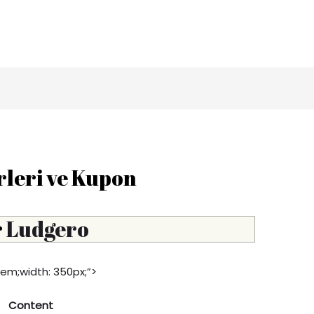
Home
Quem Somos
Entrevistas
Campanha 20
rleri ve Kupon
r
Ludgero
em;width: 350px;”>
Content