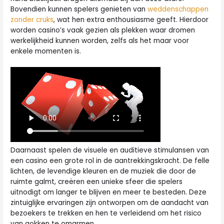
Bovendien kunnen spelers genieten van
weddenschappen
zonder cruks
, wat hen extra enthousiasme geeft. Hierdoor
worden casino’s vaak gezien als plekken waar dromen
werkelijkheid kunnen worden, zelfs als het maar voor
enkele momenten is.
Daarnaast spelen de visuele en auditieve stimulansen van
een casino een grote rol in de aantrekkingskracht. De felle
lichten, de levendige kleuren en de muziek die door de
ruimte galmt, creëren een unieke sfeer die spelers
uitnodigt om langer te blijven en meer te besteden. Deze
zintuiglijke ervaringen zijn ontworpen om de aandacht van
bezoekers te trekken en hen te verleidend om het risico
van gokken te omarmen.