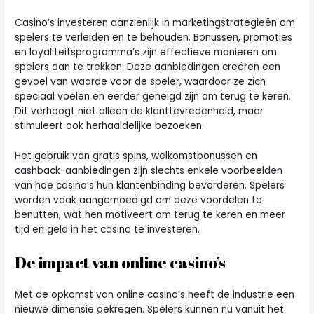
Casino’s investeren aanzienlijk in marketingstrategieën om
spelers te verleiden en te behouden. Bonussen, promoties
en loyaliteitsprogramma’s zijn effectieve manieren om
spelers aan te trekken. Deze aanbiedingen creëren een
gevoel van waarde voor de speler, waardoor ze zich
speciaal voelen en eerder geneigd zijn om terug te keren.
Dit verhoogt niet alleen de klanttevredenheid, maar
stimuleert ook herhaaldelijke bezoeken.
Het gebruik van gratis spins, welkomstbonussen en
cashback-aanbiedingen zijn slechts enkele voorbeelden
van hoe casino’s hun klantenbinding bevorderen. Spelers
worden vaak aangemoedigd om deze voordelen te
benutten, wat hen motiveert om terug te keren en meer
tijd en geld in het casino te investeren.
De impact van online casino’s
Met de opkomst van online casino’s heeft de industrie een
nieuwe dimensie gekregen. Spelers kunnen nu vanuit het