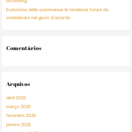
Einzahlung
Evoluzione delle scommesse le tendenze future da
considerare nel gioco d'azzardo
Comentários
Arquivos
abril 2026
março 2026
fevereiro 2026
janeiro 2026