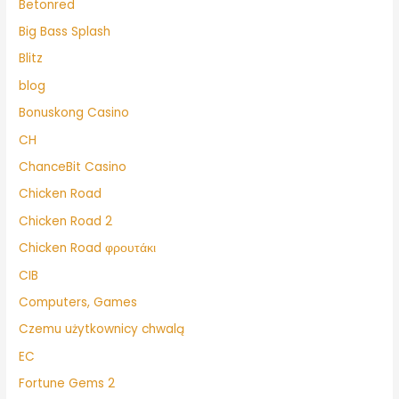
Betonred
Big Bass Splash
Blitz
blog
Bonuskong Casino
CH
ChanceBit Casino
Chicken Road
Chicken Road 2
Chicken Road φρουτάκι
CIB
Computers, Games
Czemu użytkownicy chwalą
EC
Fortune Gems 2