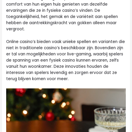
comfort van hun eigen huis genieten van dezelfde
ervaringen die ze in fysieke casino’s vinden. De
toegankelijkheid, het gemak en de variëteit aan spellen
hebben de aantrekkingskracht van gokken alleen maar
vergroot.
Online casino’s bieden vaak unieke spellen en varianten die
niet in traditionele casino’s beschikbaar zijn. Bovendien zijn
er tal van mogelijkheden voor live-gaming, waarbij spelers
de spanning van een fysiek casino kunnen ervaren, zelfs
vanuit hun woonkamer. Deze innovaties houden de
interesse van spelers levendig en zorgen ervoor dat ze
terug blijven komen voor meer.