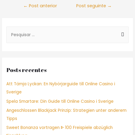
Navegação
←
Post anterior
Post seguinte
→
de
Post
S
e
a
r
c
Posts recentes
h
f
Att Tämja Lyckan: En Nybörjarguide till Online Casino i
o
Sverige
r
Spela Smartare: Din Guide till Online Casino i Sverige
:
Angeschlossen Blackjack Prinzip: Strategien unter anderem
Tipps
Sweet Bonanza vortragen ᐈ 100 Freispiele abzüglich