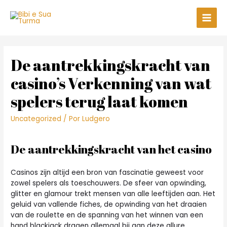
Main
Men
De aantrekkingskracht van
casino’s Verkenning van wat
spelers terug laat komen
Uncategorized
/ Por
Ludgero
De aantrekkingskracht van het casino
Casinos zijn altijd een bron van fascinatie geweest voor
zowel spelers als toeschouwers. De sfeer van opwinding,
glitter en glamour trekt mensen van alle leeftijden aan. Het
geluid van vallende fiches, de opwinding van het draaien
van de roulette en de spanning van het winnen van een
hand blackjack dragen allemaal bij aan deze allure.