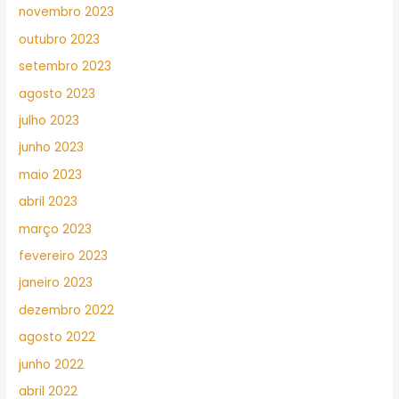
novembro 2023
outubro 2023
setembro 2023
agosto 2023
julho 2023
junho 2023
maio 2023
abril 2023
março 2023
fevereiro 2023
janeiro 2023
dezembro 2022
agosto 2022
junho 2022
abril 2022