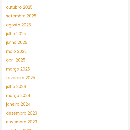
outubro 2025
setembro 2025
agosto 2025
julho 2025
junho 2025
maio 2025
abril 2025
março 2025
fevereiro 2025
julho 2024
março 2024
janeiro 2024
dezembro 2023
novembro 2023