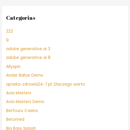
Categorias
222
9
adobe generative ai 3
adobe generative ai 8
Allyspin
Andar Bahar Demo
apteka-zdrowia24-7.pl: Dlaczego warto
Avia Masters
Avia Masters Demo
Betfouru Casino
Betonred
Big Bass Splash