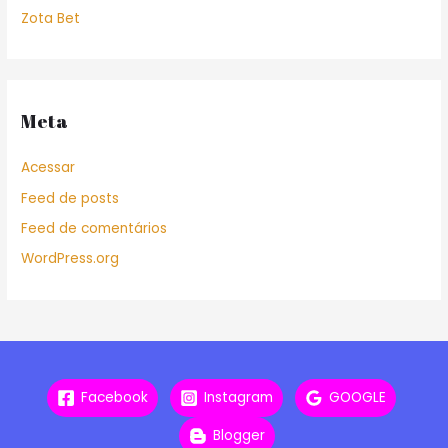
Zota Bet
Meta
Acessar
Feed de posts
Feed de comentários
WordPress.org
Facebook
Instagram
GOOGLE
Blogger