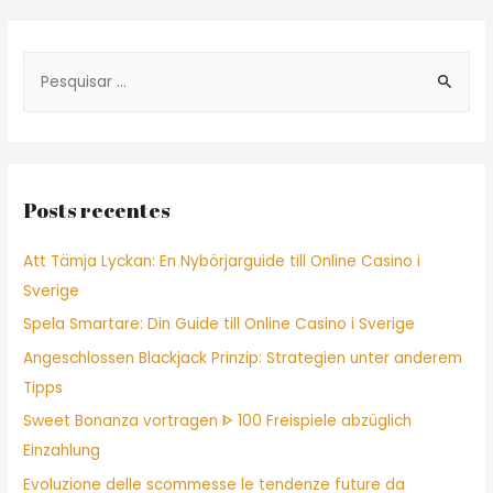
de
Post
S
e
a
r
c
Posts recentes
h
f
Att Tämja Lyckan: En Nybörjarguide till Online Casino i
o
Sverige
r
Spela Smartare: Din Guide till Online Casino i Sverige
:
Angeschlossen Blackjack Prinzip: Strategien unter anderem
Tipps
Sweet Bonanza vortragen ᐈ 100 Freispiele abzüglich
Einzahlung
Evoluzione delle scommesse le tendenze future da