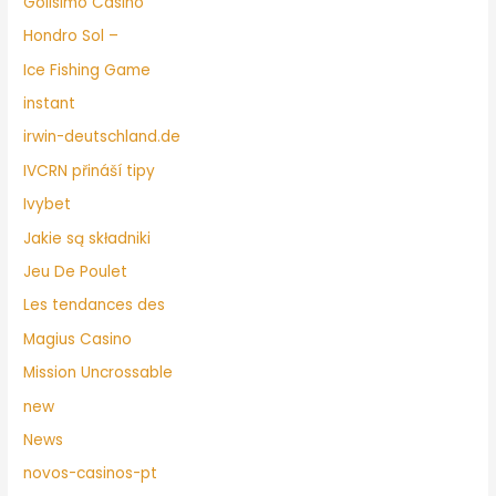
Golisimo Casino
Hondro Sol –
Ice Fishing Game
instant
irwin-deutschland.de
IVCRN přináší tipy
Ivybet
Jakie są składniki
Jeu De Poulet
Les tendances des
Magius Casino
Mission Uncrossable
new
News
novos-casinos-pt