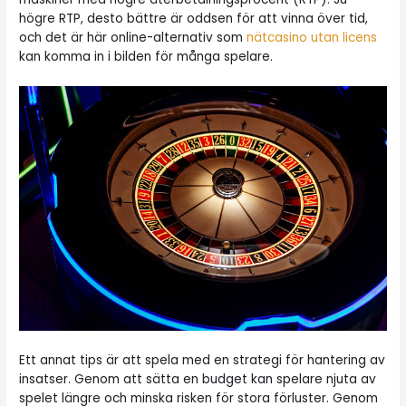
högre RTP, desto bättre är oddsen för att vinna över tid,
och det är här online-alternativ som
nätcasino utan licens
kan komma in i bilden för många spelare.
Ett annat tips är att spela med en strategi för hantering av
insatser. Genom att sätta en budget kan spelare njuta av
spelet längre och minska risken för stora förluster. Genom