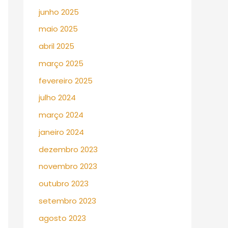
junho 2025
maio 2025
abril 2025
março 2025
fevereiro 2025
julho 2024
março 2024
janeiro 2024
dezembro 2023
novembro 2023
outubro 2023
setembro 2023
agosto 2023