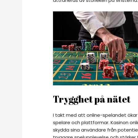
attraheras av storleken på vinsterna
Trygghet på nätet
I takt med att online-spelandet ökar 
spelare och plattformar. Kasinon onlin
skydda sina användare från potentie
tryggare spelupplevelse och stärker 