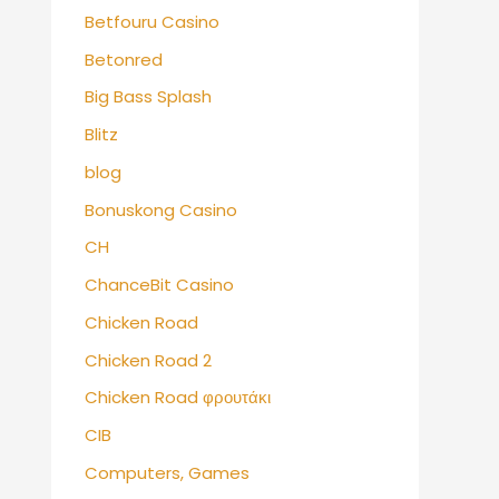
Betfouru Casino
Betonred
Big Bass Splash
Blitz
blog
Bonuskong Casino
CH
ChanceBit Casino
Chicken Road
Chicken Road 2
Chicken Road φρουτάκι
CIB
Computers, Games