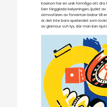
Kasinon har en unik förmåga att dra 
Den färgglada belysningen, ljudet a
atmosfären av förväntan bidrar till 
är det inte bara spelandet som lockar
av glamour och lyx, där man kan njut