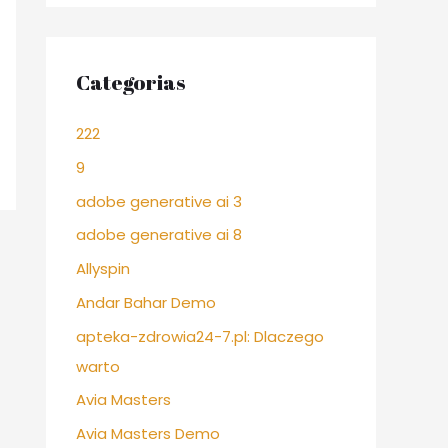
Categorias
222
9
adobe generative ai 3
adobe generative ai 8
Allyspin
Andar Bahar Demo
apteka-zdrowia24-7.pl: Dlaczego
warto
Avia Masters
Avia Masters Demo