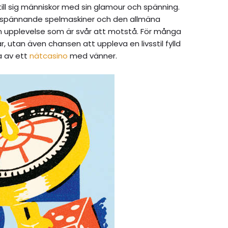
till sig människor med sin glamour och spänning.
v spännande spelmaskiner och den allmäna
en upplevelse som är svår att motstå. För många
, utan även chansen att uppleva en livsstil fylld
a av ett
nätcasino
med vänner.