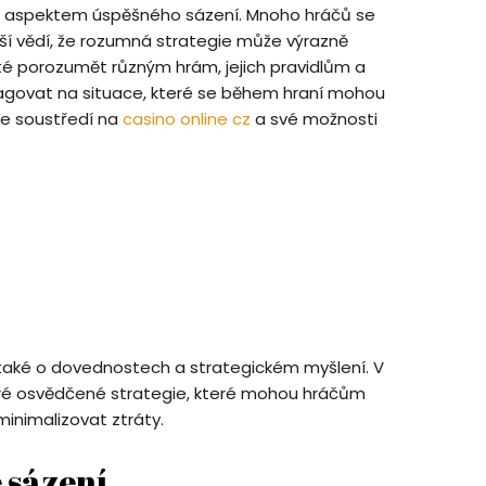
vým aspektem úspěšného sázení. Mnoho hráčů se
ější vědí, že rozumná strategie může výrazně
žité porozumět různým hrám, jejich pravidlům a
eagovat na situace, které se během hraní mohou
 se soustředí na
casino online cz
a své možnosti
e také o dovednostech a strategickém myšlení. V
ré osvědčené strategie, které mohou hráčům
minimalizovat ztráty.
 sázení