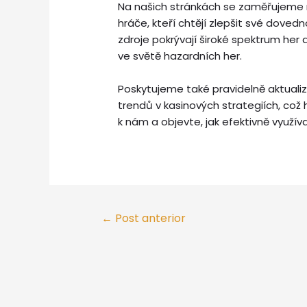
Na našich stránkách se zaměřujeme n
hráče, kteří chtějí zlepšit své dovedn
zdroje pokrývají široké spektrum her
ve světě hazardních her.
Poskytujeme také pravidelně aktualiz
trendů v kasinových strategiích, což
k nám a objevte, jak efektivně využív
Navegação
←
Post anterior
de
Post