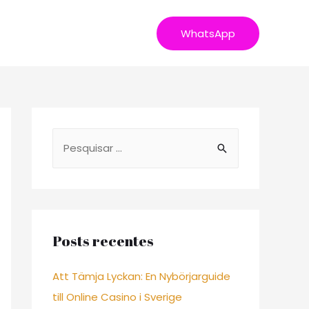
19/2020
Fale Conosco
WhatsApp
S
e
a
r
c
Posts recentes
h
f
Att Tämja Lyckan: En Nybörjarguide
o
till Online Casino i Sverige
r