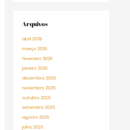
Arquivos
abril 2026
março 2026
fevereiro 2026
janeiro 2026
dezembro 2025
novembro 2025
outubro 2025
setembro 2025
agosto 2025
julho 2025