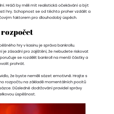
í. Hráči by měli mít realistická očekávání a být
ástí hry. Schopnost se od těchto proher vzdálit a
líčovým faktorem pro dlouhodobý úspěch.
 rozpočet
ěšného hry v kasinu je správa bankrollu.
 je zásadní pro zajištění, že nebudete riskovat
oporučuje se rozdělit bankroll na menší částky a
volit prohrát.
idlo, že byste neměli sázet emotivně. Hrajte s
o rozpočtu na základě momentálních pocitů
ázce. Důsledné dodržování pravidel správy
celkovou úspěšnost.