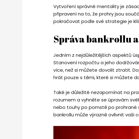
Vytvoření správné mentality je zásadn
připravení na to, že prohry jsou souč
pokračovat podle své strategie je k
Správa bankrollu a
Jedním z nejdůležitějších aspektů úsp
Stanovení rozpočtu a jeho dodržování
více, než si můžete dovolit ztratit. D
hrát pouze s těmi, které si můžete do
Také je důležité nezapomínat na prav
rozumem a vyhněte se úpravám svéh
nebo touhy po pomstě po prohrané s
bankrollu může výrazně ovlivnit vaši 