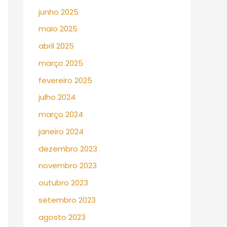
junho 2025
maio 2025
abril 2025
março 2025
fevereiro 2025
julho 2024
março 2024
janeiro 2024
dezembro 2023
novembro 2023
outubro 2023
setembro 2023
agosto 2023