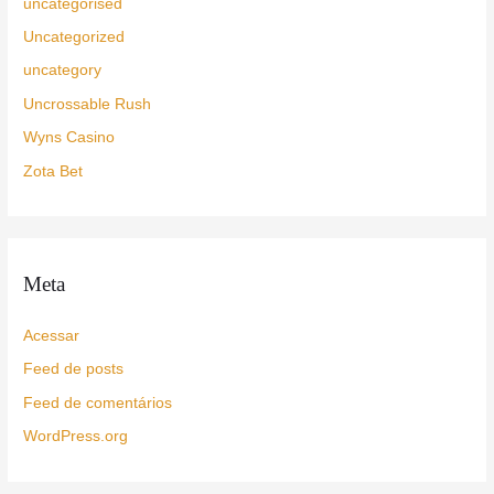
uncategorised
Uncategorized
uncategory
Uncrossable Rush
Wyns Casino
Zota Bet
Meta
Acessar
Feed de posts
Feed de comentários
WordPress.org