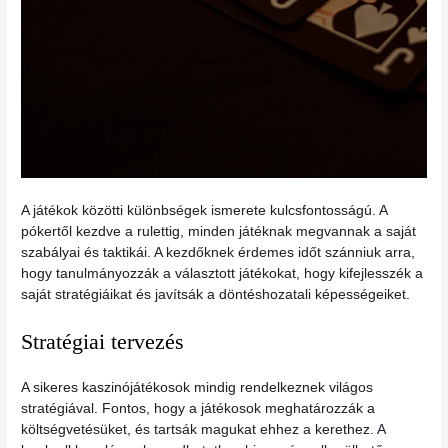
A játékok közötti különbségek ismerete kulcsfontosságú. A
pókertől kezdve a rulettig, minden játéknak megvannak a saját
szabályai és taktikái. A kezdőknek érdemes időt szánniuk arra,
hogy tanulmányozzák a választott játékokat, hogy kifejlesszék a
saját stratégiáikat és javítsák a döntéshozatali képességeiket.
Stratégiai tervezés
A sikeres kaszinójátékosok mindig rendelkeznek világos
stratégiával. Fontos, hogy a játékosok meghatározzák a
költségvetésüket, és tartsák magukat ehhez a kerethez. A