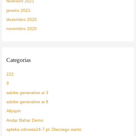
fevereiro 2021
janeiro 2021
dezembro 2020
novembro 2020
Categorias
222
9
adobe generative ai 3
adobe generative ai 8
Allyspin
Andar Bahar Demo
apteka-zdrowia24-7.pl: Dlaczego warto