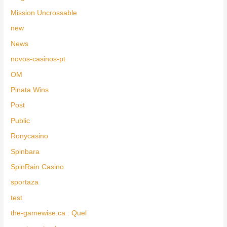
Mission Uncrossable
new
News
novos-casinos-pt
OM
Pinata Wins
Post
Public
Ronycasino
Spinbara
SpinRain Casino
sportaza
test
the-gamewise.ca : Quel