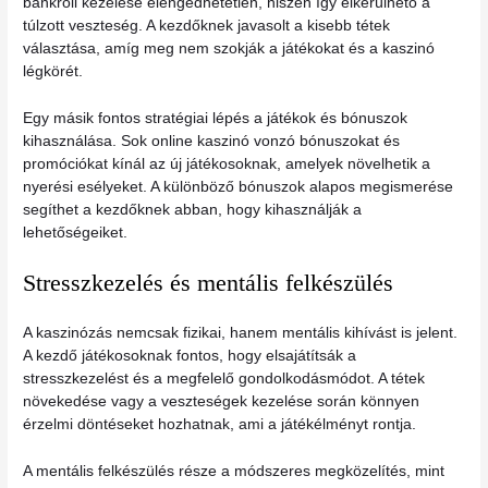
bankroll kezelése elengedhetetlen, hiszen így elkerülhető a
túlzott veszteség. A kezdőknek javasolt a kisebb tétek
választása, amíg meg nem szokják a játékokat és a kaszinó
légkörét.
Egy másik fontos stratégiai lépés a játékok és bónuszok
kihasználása. Sok online kaszinó vonzó bónuszokat és
promóciókat kínál az új játékosoknak, amelyek növelhetik a
nyerési esélyeket. A különböző bónuszok alapos megismerése
segíthet a kezdőknek abban, hogy kihasználják a
lehetőségeiket.
Stresszkezelés és mentális felkészülés
A kaszinózás nemcsak fizikai, hanem mentális kihívást is jelent.
A kezdő játékosoknak fontos, hogy elsajátítsák a
stresszkezelést és a megfelelő gondolkodásmódot. A tétek
növekedése vagy a veszteségek kezelése során könnyen
érzelmi döntéseket hozhatnak, ami a játékélményt rontja.
A mentális felkészülés része a módszeres megközelítés, mint