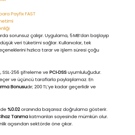
para Payfix FAST
netimi
nliği
rda sorunsuz çalışır. Uygulama, 5 MB’dan başlayıp
şük veri tüketimi sağlar. Kullanıcılar, tek
çeneklerini hızlıca tarar ve işlem süresi çoğu
 SSL‑256 şifreleme ve
PCI‑DSS
uyumluluğudur.
 geçer ve üçüncü taraflarla paylaşılamaz. En
tırma Bonusu
dır; 200 TL’ye kadar geçerlidir ve
inde
%0.02
oranında başarısız doğrulama gösterir.
ihaz Tanıma
katmanları sayesinde mümkün olur.
ik açısından sektörde öne çıkar.