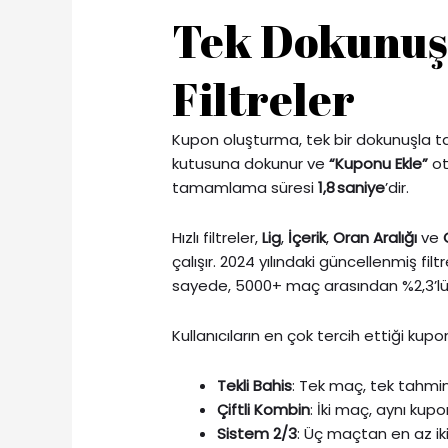
Tek Dokunuş 
Filtreler
Kupon oluşturma, tek bir dokunuşla ta
kutusuna dokunur ve
“Kuponu Ekle”
ot
tamamlama süresi
1,8 saniye
’dir.
Hızlı filtreler,
Lig
,
İçerik
,
Oran Aralığı
ve
çalışır. 2024 yılındaki güncellenmiş filt
sayede, 5000+ maç arasından %2,3’lü
Kullanıcıların en çok tercih ettiği kupon
Tekli Bahis
: Tek maç, tek tahmin
Çiftli Kombin
: İki maç, aynı kup
Sistem 2/3
: Üç maçtan en az iki