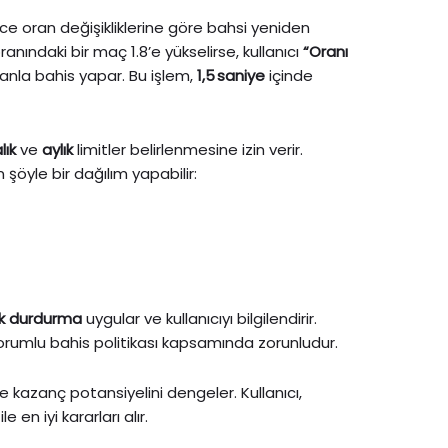
e oran değişikliklerine göre bahsi yeniden
anındaki bir maç 1.8’e yükselirse, kullanıcı
“Oranı
anla bahis yapar. Bu işlem,
1,5 saniye
içinde
lık
ve
aylık
limitler belirlenmesine izin verir.
öyle bir dağılım yapabilir:
k durdurma
uygular ve kullanıcıyı bilgilendirir.
sorumlu bahis politikası kapsamında zorunludur.
 kazanç potansiyelini dengeler. Kullanıcı,
ile en iyi kararları alır.