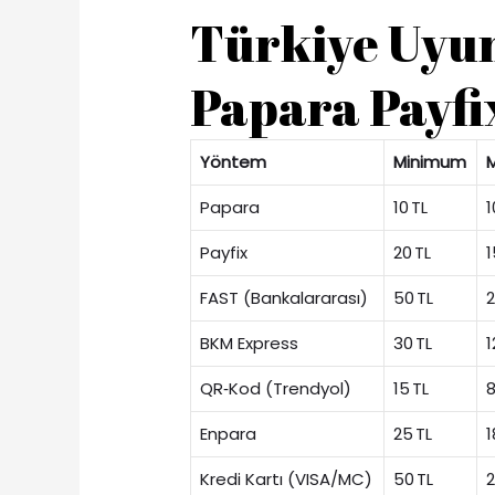
Türkiye Uyu
Papara Payfi
Yöntem
Minimum
Papara
10 TL
1
Payfix
20 TL
1
FAST (Bankalararası)
50 TL
2
BKM Express
30 TL
1
QR‑Kod (Trendyol)
15 TL
8
Enpara
25 TL
1
Kredi Kartı (VISA/MC)
50 TL
2