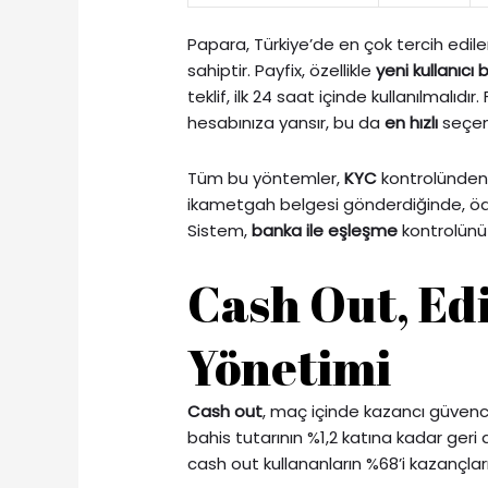
Papara, Türkiye’de en çok tercih edil
sahiptir. Payfix, özellikle
yeni kullanıcı
teklif, ilk 24 saat içinde kullanılmalıdır.
hesabınıza yansır, bu da
en hızlı
seçen
Tüm bu yöntemler,
KYC
kontrolünden s
ikametgah belgesi gönderdiğinde, öd
Sistem,
banka ile eşleşme
kontrolün
Cash Out, Edi
Yönetimi
Cash out
, maç içinde kazancı güvence
bahis tutarının %1,2 katına kadar geri 
cash out kullananların %68’i kazançların