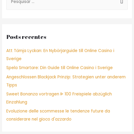
e
a
r
c
Posts recentes
h
f
Att Tämja Lyckan: En Nybörjarguide till Online Casino i
o
Sverige
r
Spela Smartare: Din Guide till Online Casino i Sverige
:
Angeschlossen Blackjack Prinzip: Strategien unter anderem
Tipps
Sweet Bonanza vortragen ᐈ 100 Freispiele abzüglich
Einzahlung
Evoluzione delle scommesse le tendenze future da
considerare nel gioco d'azzardo