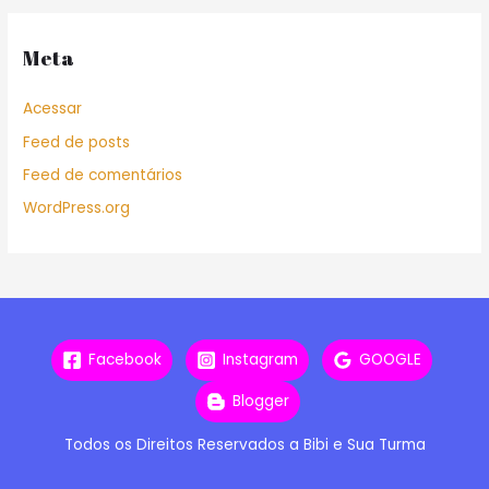
Meta
Acessar
Feed de posts
Feed de comentários
WordPress.org
Facebook
Instagram
GOOGLE
Blogger
Todos os Direitos Reservados a Bibi e Sua Turma