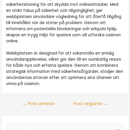
säkerhetslösning för att skydda mot onlineattacker. Med
en strikt fokus på säkerhet och tillgänglighet, ger
webbplatsen användare vägledning för att återfå tillgång
till innehållet när de stöter på problem. Genom att
informera om potentiella blockeringar och erbjuda hjälp,
skapas en trygg miljö för spelare som vill utforska casinon
online.
Webbplatsen är designad för att säkerställa en smidig
användarupplevelse, vilket gör den till en oumbärlig resurs
för både nya och erfarna spelare. Genom att kombinera
strategisk information med säkerhetsåtgärder, stödjer den
användarnas strävan efter att optimera sina chanser att
vinna på casinon.
Navegação
←
Post anterior
Post seguinte
→
de
Post
S