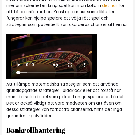
mer om säkerheten kring spel kan man kolla in
det här
för
att få bra information. Kunskap om hur sannolikheter
fungerar kan hjälpa spelare att välja rätt spel och
strategier som potentiellt kan öka deras chanser att vinna.
Att tillämpa matematiska strategier, som att använda
grundläggande strategier i blackjack eller att förstå när
man ska satsa i spel som poker, kan ge spelare en fördel.
Det är också viktigt att vara medveten om att även om
dessa strategier kan förbättra chanserna, finns det inga
garantier i spelvärlden.
Bankrollhantering