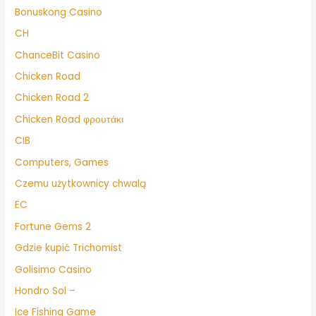
Bonuskong Casino
CH
ChanceBit Casino
Chicken Road
Chicken Road 2
Chicken Road φρουτάκι
CIB
Computers, Games
Czemu użytkownicy chwalą
EC
Fortune Gems 2
Gdzie kupić Trichomist
Golisimo Casino
Hondro Sol –
Ice Fishing Game