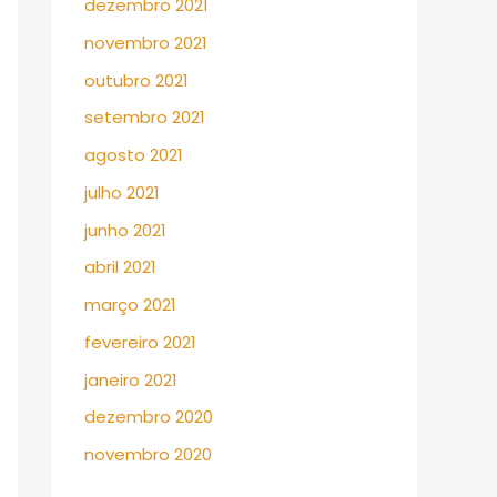
dezembro 2021
novembro 2021
outubro 2021
setembro 2021
agosto 2021
julho 2021
junho 2021
abril 2021
março 2021
fevereiro 2021
janeiro 2021
dezembro 2020
novembro 2020