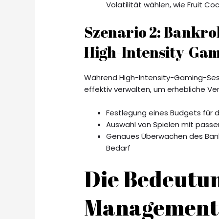
Volatilität wählen, wie Fruit Coc
Szenario 2: Bankr
High-Intensity-Ga
Während High-Intensity-Gaming-Sessi
effektiv verwalten, um erhebliche Ver
Festlegung eines Budgets für d
Auswahl von Spielen mit passe
Genaues Überwachen des Bankr
Bedarf
Die Bedeutun
Managements