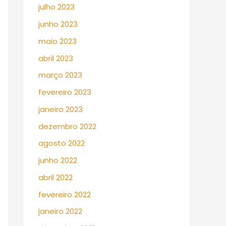
julho 2023
junho 2023
maio 2023
abril 2023
março 2023
fevereiro 2023
janeiro 2023
dezembro 2022
agosto 2022
junho 2022
abril 2022
fevereiro 2022
janeiro 2022