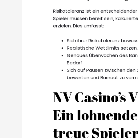
Risikotoleranz ist ein entscheidende
Spieler müssen bereit sein, kalkulier
erzielen. Dies umfasst:
Sich ihrer Risikotoleranz bewus
Realistische Wettlimits setzen
Genaues Überwachen des Bankr
Bedarf
Sich auf Pausen zwischen den S
bewerten und Burnout zu verm
NV Casino’s
Ein lohnende
treue Spiele