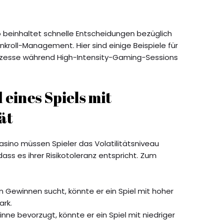
 beinhaltet schnelle Entscheidungen bezüglich
kroll-Management. Hier sind einige Beispiele für
rozesse während High-Intensity-Gaming-Sessions
 eines Spiels mit
ät
Casino müssen Spieler das Volatilitätsniveau
dass es ihrer Risikotoleranz entspricht. Zum
n Gewinnen sucht, könnte er ein Spiel mit hoher
ark.
nne bevorzugt, könnte er ein Spiel mit niedriger