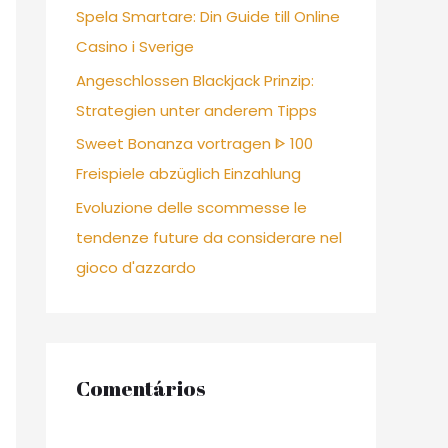
Spela Smartare: Din Guide till Online
:
Casino i Sverige
Angeschlossen Blackjack Prinzip:
Strategien unter anderem Tipps
Sweet Bonanza vortragen ᐈ 100
Freispiele abzüglich Einzahlung
Evoluzione delle scommesse le
tendenze future da considerare nel
gioco d'azzardo
Comentários