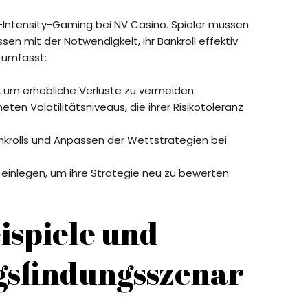
igh-Intensity-Gaming bei NV Casino. Spieler müssen
en mit der Notwendigkeit, ihr Bankroll effektiv
s umfasst:
s, um erhebliche Verluste zu vermeiden
ten Volatilitätsniveaus, die ihrer Risikotoleranz
krolls und Anpassen der Wettstrategien bei
einlegen, um ihre Strategie neu zu bewerten
ispiele und
gsfindungsszenar