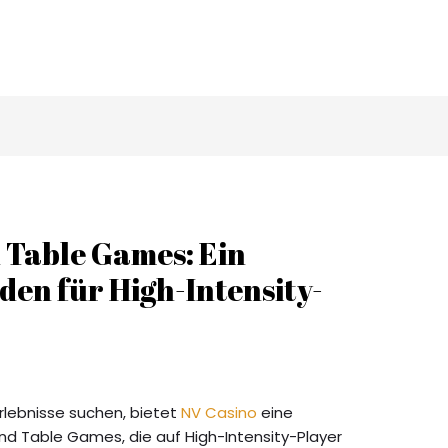
Home
Quem Somos
Entrevistas
Campanha 20
 Table Games: Ein
den für High-Intensity-
Erlebnisse suchen, bietet
NV Casino
eine
d Table Games, die auf High-Intensity-Player