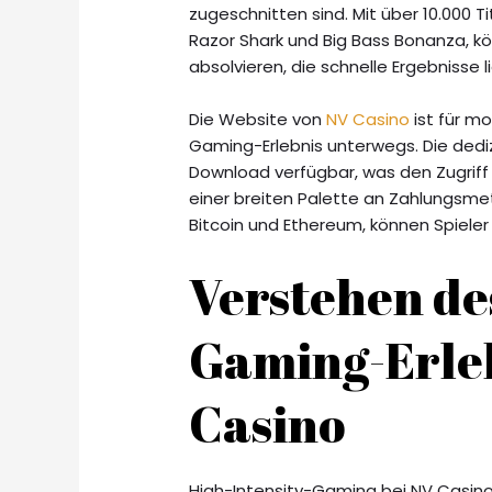
zugeschnitten sind. Mit über 10.000 Ti
Razor Shark und Big Bass Bonanza, k
absolvieren, die schnelle Ergebnisse li
Die Website von
NV Casino
ist für mo
Gaming-Erlebnis unterwegs. Die dediz
Download verfügbar, was den Zugriff a
einer breiten Palette an Zahlungsme
Bitcoin und Ethereum, können Spieler 
Verstehen de
Gaming-Erleb
Casino
High-Intensity-Gaming bei NV Casino 