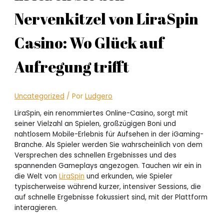
Nervenkitzel von LiraSpin
Casino: Wo Glück auf
Aufregung trifft
Uncategorized
/ Por
Ludgero
LiraSpin, ein renommiertes Online-Casino, sorgt mit
seiner Vielzahl an Spielen, großzügigen Boni und
nahtlosem Mobile-Erlebnis für Aufsehen in der iGaming-
Branche. Als Spieler werden Sie wahrscheinlich von dem
Versprechen des schnellen Ergebnisses und des
spannenden Gameplays angezogen. Tauchen wir ein in
die Welt von
LiraSpin
und erkunden, wie Spieler
typischerweise während kurzer, intensiver Sessions, die
auf schnelle Ergebnisse fokussiert sind, mit der Plattform
interagieren.