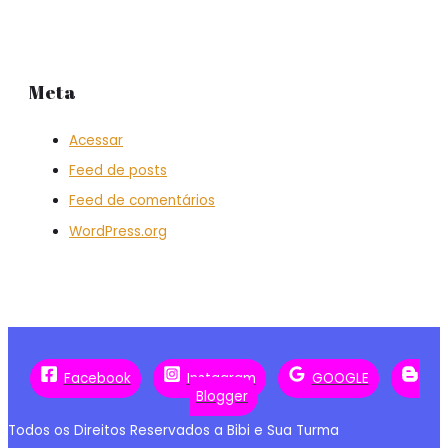
Meta
Acessar
Feed de posts
Feed de comentários
WordPress.org
Facebook
Instagram
GOOGLE
Blogger
Todos os Direitos Reservados a Bibi e Sua Turma