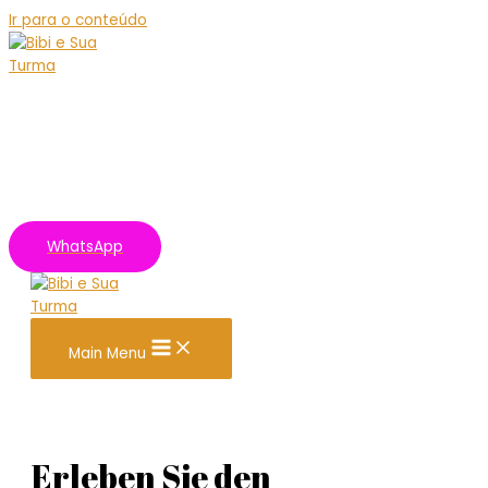
Ir para o conteúdo
Home
Quem Somos
Entrevistas
Campanha 2019/2020
Fale Conosco
WhatsApp
Main Menu
Erleben Sie den