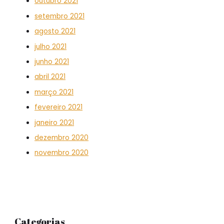
outubro 2021
setembro 2021
agosto 2021
julho 2021
junho 2021
abril 2021
março 2021
fevereiro 2021
janeiro 2021
dezembro 2020
novembro 2020
Categorias