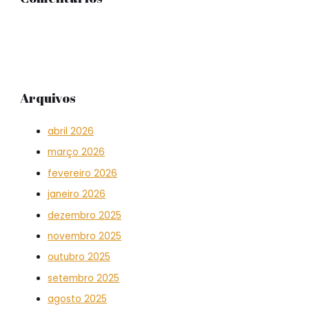
Arquivos
abril 2026
março 2026
fevereiro 2026
janeiro 2026
dezembro 2025
novembro 2025
outubro 2025
setembro 2025
agosto 2025