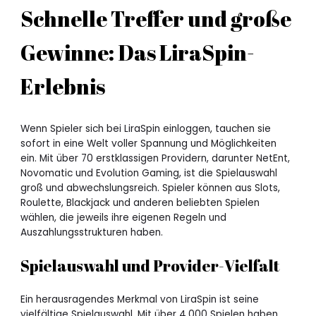
Schnelle Treffer und große
Gewinne: Das LiraSpin-
Erlebnis
Wenn Spieler sich bei LiraSpin einloggen, tauchen sie
sofort in eine Welt voller Spannung und Möglichkeiten
ein. Mit über 70 erstklassigen Providern, darunter NetEnt,
Novomatic und Evolution Gaming, ist die Spielauswahl
groß und abwechslungsreich. Spieler können aus Slots,
Roulette, Blackjack und anderen beliebten Spielen
wählen, die jeweils ihre eigenen Regeln und
Auszahlungsstrukturen haben.
Spielauswahl und Provider-Vielfalt
Ein herausragendes Merkmal von LiraSpin ist seine
vielfältige Spielauswahl. Mit über 4.000 Spielen haben