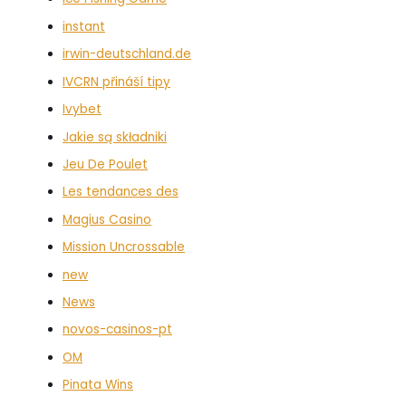
instant
irwin-deutschland.de
IVCRN přináší tipy
Ivybet
Jakie są składniki
Jeu De Poulet
Les tendances des
Magius Casino
Mission Uncrossable
new
News
novos-casinos-pt
OM
Pinata Wins