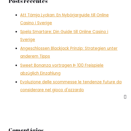
Posts recentes
Att Tämja Lyckan: En Nybörjarguide till Online
Casino i Sverige
Spela Smartare: Din Guide till Online Casino i
Sverige
Angeschlossen Blackjack Prinzip: Strategien unter
anderem Tipps
Sweet Bonanza vortragen ᐈ 100 Freispiele
abzüglich Einzahlung
Evoluzione delle scommesse le tendenze future da
considerare nel gioco d'azzardo
Comentários