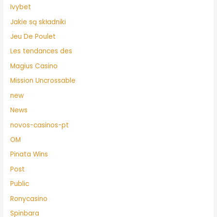
Ivybet
Jakie są składniki
Jeu De Poulet
Les tendances des
Magius Casino
Mission Uncrossable
new
News
novos-casinos-pt
OM
Pinata Wins
Post
Public
Ronycasino
Spinbara