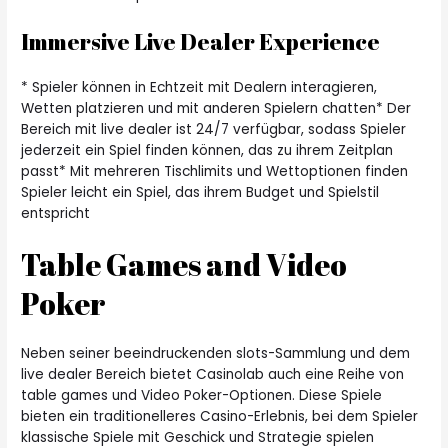
Immersive Live Dealer Experience
* Spieler können in Echtzeit mit Dealern interagieren,
Wetten platzieren und mit anderen Spielern chatten* Der
Bereich mit live dealer ist 24/7 verfügbar, sodass Spieler
jederzeit ein Spiel finden können, das zu ihrem Zeitplan
passt* Mit mehreren Tischlimits und Wettoptionen finden
Spieler leicht ein Spiel, das ihrem Budget und Spielstil
entspricht
Table Games and Video
Poker
Neben seiner beeindruckenden slots-Sammlung und dem
live dealer Bereich bietet Casinolab auch eine Reihe von
table games und Video Poker-Optionen. Diese Spiele
bieten ein traditionelleres Casino-Erlebnis, bei dem Spieler
klassische Spiele mit Geschick und Strategie spielen