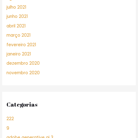
julho 2021
junho 2021
abril 2021
março 2021
fevereiro 2021
janeiro 2021
dezembro 2020
novembro 2020
Categorias
222
9
adobe generative ai 3