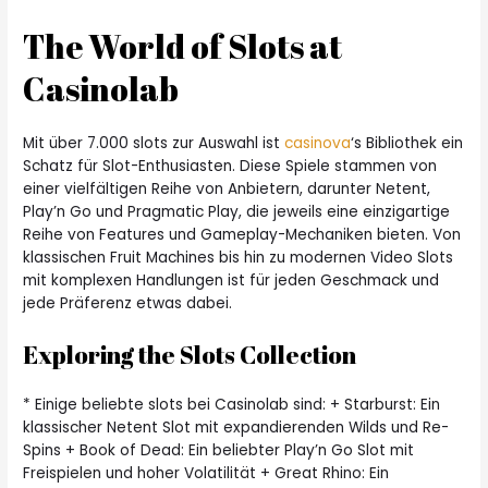
The World of Slots at
Casinolab
Mit über 7.000 slots zur Auswahl ist
casinova
‘s Bibliothek ein
Schatz für Slot-Enthusiasten. Diese Spiele stammen von
einer vielfältigen Reihe von Anbietern, darunter Netent,
Play’n Go und Pragmatic Play, die jeweils eine einzigartige
Reihe von Features und Gameplay-Mechaniken bieten. Von
klassischen Fruit Machines bis hin zu modernen Video Slots
mit komplexen Handlungen ist für jeden Geschmack und
jede Präferenz etwas dabei.
Exploring the Slots Collection
* Einige beliebte slots bei Casinolab sind: + Starburst: Ein
klassischer Netent Slot mit expandierenden Wilds und Re-
Spins + Book of Dead: Ein beliebter Play’n Go Slot mit
Freispielen und hoher Volatilität + Great Rhino: Ein