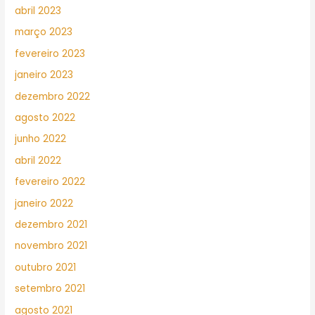
abril 2023
março 2023
fevereiro 2023
janeiro 2023
dezembro 2022
agosto 2022
junho 2022
abril 2022
fevereiro 2022
janeiro 2022
dezembro 2021
novembro 2021
outubro 2021
setembro 2021
agosto 2021