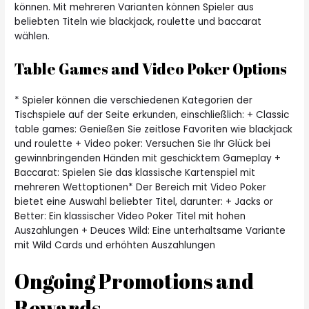
können. Mit mehreren Varianten können Spieler aus
beliebten Titeln wie blackjack, roulette und baccarat
wählen.
Table Games and Video Poker Options
* Spieler können die verschiedenen Kategorien der
Tischspiele auf der Seite erkunden, einschließlich: + Classic
table games: Genießen Sie zeitlose Favoriten wie blackjack
und roulette + Video poker: Versuchen Sie Ihr Glück bei
gewinnbringenden Händen mit geschicktem Gameplay +
Baccarat: Spielen Sie das klassische Kartenspiel mit
mehreren Wettoptionen* Der Bereich mit Video Poker
bietet eine Auswahl beliebter Titel, darunter: + Jacks or
Better: Ein klassischer Video Poker Titel mit hohen
Auszahlungen + Deuces Wild: Eine unterhaltsame Variante
mit Wild Cards und erhöhten Auszahlungen
Ongoing Promotions and
Rewards