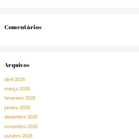
Comentários
Arquivos
abril 2026
março 2026
fevereiro 2026
janeiro 2026
dezembro 2025
novembro 2025
outubro 2025