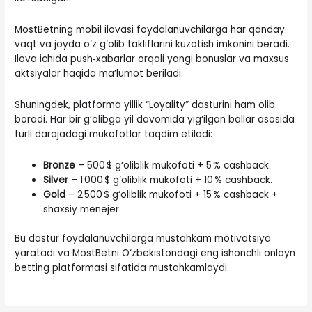
MostBetning mobil ilovasi foydalanuvchilarga har qanday
vaqt va joyda o‘z g‘olib takliflarini kuzatish imkonini beradi.
Ilova ichida push‑xabarlar orqali yangi bonuslar va maxsus
aktsiyalar haqida ma’lumot beriladi.
Shuningdek, platforma yillik “Loyality” dasturini ham olib
boradi. Har bir g‘olibga yil davomida yig‘ilgan ballar asosida
turli darajadagi mukofotlar taqdim etiladi:
Bronze
– 500 $ g‘oliblik mukofoti + 5 % cashback.
Silver
– 1 000 $ g‘oliblik mukofoti + 10 % cashback.
Gold
– 2 500 $ g‘oliblik mukofoti + 15 % cashback +
shaxsiy menejer.
Bu dastur foydalanuvchilarga mustahkam motivatsiya
yaratadi va MostBetni O‘zbekistondagi eng ishonchli onlayn
betting platformasi sifatida mustahkamlaydi.