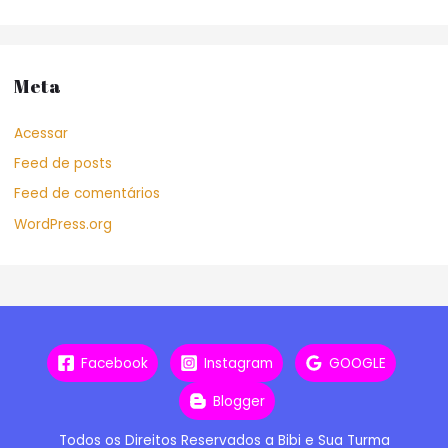
Meta
Acessar
Feed de posts
Feed de comentários
WordPress.org
Facebook
Instagram
GOOGLE
Blogger
Todos os Direitos Reservados a Bibi e Sua Turma