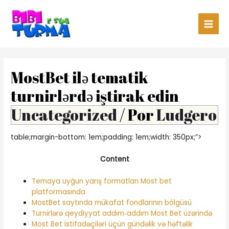
Main
Men
Navegação
MostBet ilə tematik
de
turnirlərdə iştirak edin
Post
Uncategorized
/ Por
Ludgero
table;margin-bottom: 1em;padding: 1em;width: 350px;”>
Content
Temaya uyğun yarış formatları Most bet
platformasında
MostBet saytında mükafat fondlarının bölgüsü
Turnirlərə qeydiyyat addım‑addım Most Bet üzərində
Most Bet istifadəçiləri üçün gündəlik və həftəlik