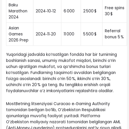
Baku
Free spins
Marathon
2024‑10‑12
6 000
2 500 $
30 $
2024
Asian
Referral
Games
2024‑11‑20
11 000
5 500 $
bonus 5 %
2026 Prep
Yuqoridagi jadvalda ko‘rsatilgan fondda har bir turnirning
boshlanish sanasi, umumiy mukofot miqdori, birinchi o‘rin
uchun ajratilgan mukofot, va qo‘shimcha bonus turlari
ko‘rsatilgan. Fundlarning taqsimoti avvaldan belgilangan
foizga asoslanadi: birinchi o‘rin 50 %, ikkinchi o‘rin 30 %,
uchinchi o‘rin 20 % ga teng. Bu tenglikka erishish orqali
foydalanuvchilar o‘z imkoniyatlarini rejalashtira oladilar.
MostBetning litsenziyasi Curacao e‑Gaming Authority
tomonidan berilgan bo‘lib, O‘zbekiston Respublikasi
qonunlariga muvofiq faoliyat yuritadi. Platforma
O‘zbekiston moliyaviy nazorati tomonidan belgilangan AML
(Anti‑Money‑Laundering) protseduralarini qat’iy rioya qiladi,