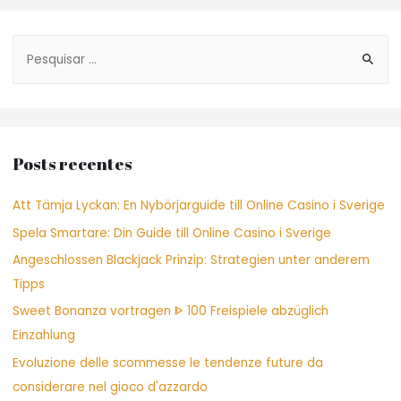
S
e
a
r
c
Posts recentes
h
f
Att Tämja Lyckan: En Nybörjarguide till Online Casino i Sverige
o
Spela Smartare: Din Guide till Online Casino i Sverige
r
Angeschlossen Blackjack Prinzip: Strategien unter anderem
:
Tipps
Sweet Bonanza vortragen ᐈ 100 Freispiele abzüglich
Einzahlung
Evoluzione delle scommesse le tendenze future da
considerare nel gioco d'azzardo