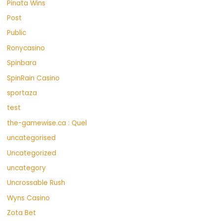
Pinata Wins
Post
Public
Ronycasino
Spinbara
SpinRain Casino
sportaza
test
the-gamewise.ca : Quel
uncategorised
Uncategorized
uncategory
Uncrossable Rush
Wyns Casino
Zota Bet