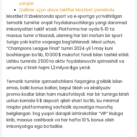
yarışlar
Qaliblər üçün əlavə təkliflər Mostbet panelində
MostBet O‘zbekistonda sport va e‑sportga yo‘naltirilgan
tematik turnirlar orqali foydalanuvchilarga yangi daromad
imkoniyatlari taklif etadi. Platforma har oyda 5‑10 ta
maxsus turnir o‘tkazadi, ularning har biri ma’lum bir sport
turiga yoki katta voqeaga bag‘ishlanadi. Misol uchun,
“Champions League Final” turniri 2024‑yil 1‑may kuni
boshlangan bo‘lib, 10 000 $ mukofot fondi bilan tashkil etildi.
Ushbu turnirda 2 500 ta aktiv foydalanuvchi qatnashdi va
umumiy o‘tirish hajmi 1,2 milyon $ga yetdi.
Tematik turnirlar qatnashchilarni faqatgina g‘oliblik bilan
emas, balki bonus ballari, bepul tikish va eksklyuziv
promo‑kodlar bilan ham mukofotlaydi. Har bir turnirga kirish
uchun kamida 5 $ depozit qilish shart bo‘lib, bu minimal
miqdor platformaning xavfsizlik siyosatiga muvofiq
belgilangan. Eng yuqori darajali ishtirokchilar “VIP” klubga
kirib, maxsus cashback va har hafta 10 % bonus olish
imkoniyatiga ega bo‘ladilar.