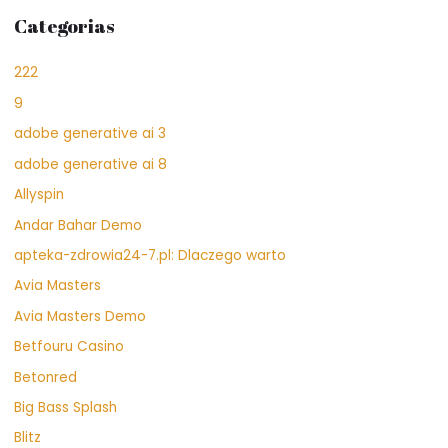
Categorias
222
9
adobe generative ai 3
adobe generative ai 8
Allyspin
Andar Bahar Demo
apteka-zdrowia24-7.pl: Dlaczego warto
Avia Masters
Avia Masters Demo
Betfouru Casino
Betonred
Big Bass Splash
Blitz