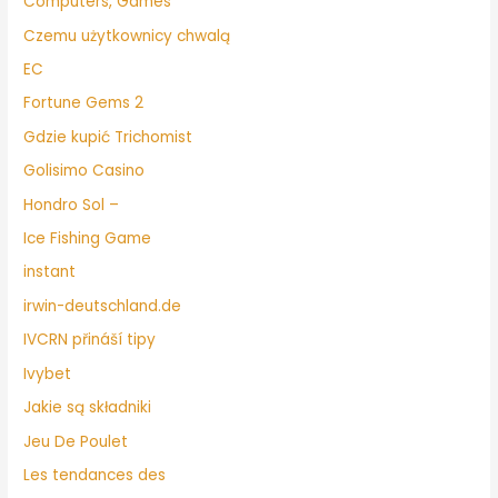
Computers, Games
Czemu użytkownicy chwalą
EC
Fortune Gems 2
Gdzie kupić Trichomist
Golisimo Casino
Hondro Sol –
Ice Fishing Game
instant
irwin-deutschland.de
IVCRN přináší tipy
Ivybet
Jakie są składniki
Jeu De Poulet
Les tendances des