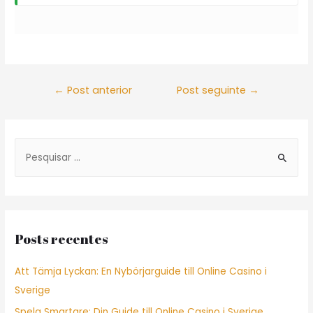
Navegação
←
Post anterior
Post seguinte
→
de
Post
S
e
a
r
c
Posts recentes
h
f
Att Tämja Lyckan: En Nybörjarguide till Online Casino i
o
Sverige
r
Spela Smartare: Din Guide till Online Casino i Sverige