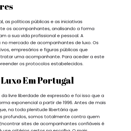
ores
, as políticas públicas e as iniciativas
te os acompanhantes, analisando a forma
am a sua vida profissional e pessoal. A
ic no mercado de acompanhantes de luxo. Os
vos, empresários e figuras públicas que
ntratar uma acompanhante. Para aceder a este
preender os protocolos estabelecidos.
Luxo Em Portugal
o da livre liberdade de expressão e foi isso que a
orma exponencial a partir de 1996. Antes de mais
, na toda plenitude libertária que
s profundos, somos totalmente contra quem
 Encontrar sites de acompanhantes confiáveis é
 use critérios certos na escolha. O mais