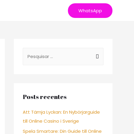
19/2020
Fale Conosco
WhatsApp
S
e
a
r
c
Posts recentes
h
f
Att Tämja Lyckan: En Nybörjarguide
o
till Online Casino i Sverige
r
Spela Smartare: Din Guide till Online
: