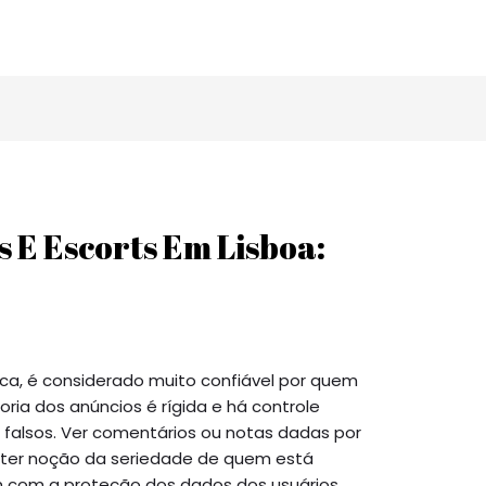
Home
Quem Somos
Entrevistas
Campanha 20
E Escorts Em Lisboa:
a, é considerado muito confiável por quem
oria dos anúncios é rígida e há controle
u falsos. Ver comentários ou notas dadas por
a ter noção da seriedade de quem está
m com a proteção dos dados dos usuários