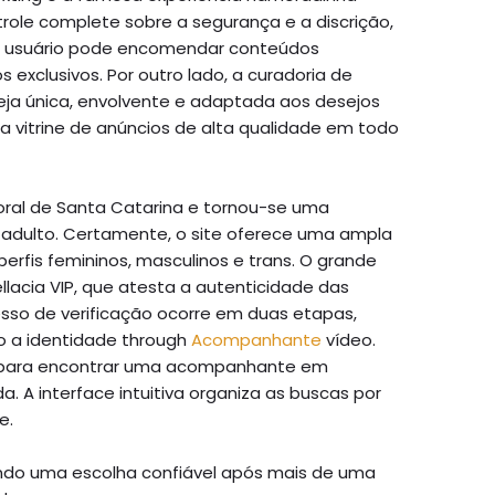
ntrole complete sobre a segurança e a discrição,
 O usuário pode encomendar conteúdos
 exclusivos. Por outro lado, a curadoria de
eja única, envolvente e adaptada aos desejos
a vitrine de anúncios de alta qualidade em todo
itoral de Santa Catarina e tornou-se uma
o adulto. Certamente, o site oferece uma ampla
 perfis femininos, masculinos e trans. O grande
ellacia VIP, que atesta a autenticidade das
esso de verificação ocorre em duas etapas,
o a identidade through
Acompanhante
vídeo.
ão para encontrar uma acompanhante em
a. A interface intuitiva organiza as buscas por
e.
endo uma escolha confiável após mais de uma