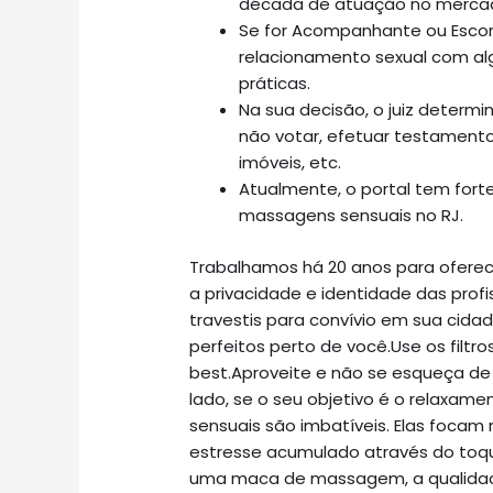
década de atuação no merca
Se for Acompanhante ou Escor
relacionamento sexual com alg
práticas.
Na sua decisão, o juiz determ
não votar, efetuar testamento,
imóveis, etc.
Atualmente, o portal tem fort
massagens sensuais no RJ.
Trabalhamos há 20 anos para oferec
a privacidade e identidade das pro
travestis para convívio em sua cida
perfeitos perto de você.Use os filt
best.Aproveite e não se esqueça de
lado, se o seu objetivo é o relaxam
sensuais são imbatíveis. Elas focam 
estresse acumulado através do toqu
uma maca de massagem, a qualidad