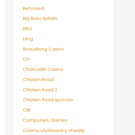
Betonred
Big Bass Splash
Blitz
blog
Bonuskong Casino
CH
ChanceBit Casino
Chicken Road
Chicken Road 2
Chicken Road φρουτάκι
CIB
Computers, Games
Czemu użytkownicy chwalą