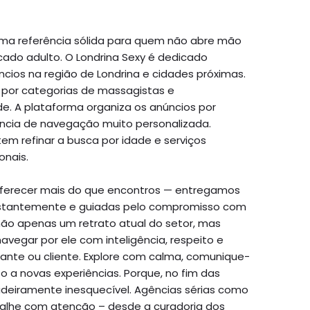
a referência sólida para quem não abre mão
rcado adulto. O Londrina Sexy é dedicado
cios na região de Londrina e cidades próximas.
 por categorias de massagistas e
. A plataforma organiza os anúncios por
ência de navegação muito personalizada.
tem refinar a busca por idade e serviços
onais.
oferecer mais do que encontros — entregamos
onstantemente e guiadas pelo compromisso com
não apenas um retrato atual do setor, mas
vegar por ele com inteligência, respeito e
ante ou cliente. Explore com calma, comunique-
o a novas experiências. Porque, no fim das
dadeiramente inesquecível. Agências sérias como
talhe com atenção – desde a curadoria dos