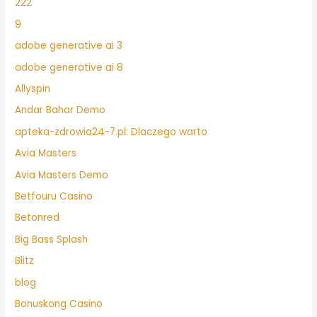
222
9
adobe generative ai 3
adobe generative ai 8
Allyspin
Andar Bahar Demo
apteka-zdrowia24-7.pl: Dlaczego warto
Avia Masters
Avia Masters Demo
Betfouru Casino
Betonred
Big Bass Splash
Blitz
blog
Bonuskong Casino