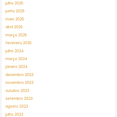
julho 2025
junho 2025
maio 2025
abril 2025
março 2025
fevereiro 2025
julho 2024
março 2024
janeiro 2024
dezembro 2023
novembro 2023
outubro 2023
setembro 2023
agosto 2023
julho 2023