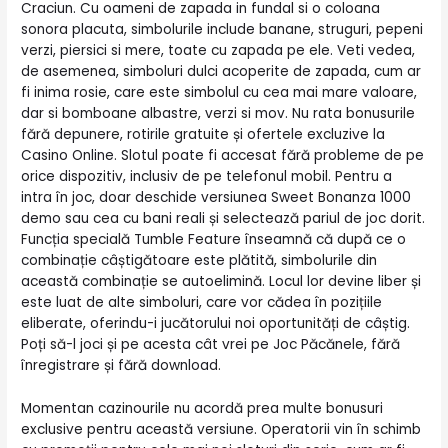
Craciun. Cu oameni de zapada in fundal si o coloana
sonora placuta, simbolurile include banane, struguri, pepeni
verzi, piersici si mere, toate cu zapada pe ele. Veti vedea,
de asemenea, simboluri dulci acoperite de zapada, cum ar
fi inima rosie, care este simbolul cu cea mai mare valoare,
dar si bomboane albastre, verzi si mov. Nu rata bonusurile
fără depunere, rotirile gratuite și ofertele excluzive la
Casino Online. Slotul poate fi accesat fără probleme de pe
orice dispozitiv, inclusiv de pe telefonul mobil. Pentru a
intra în joc, doar deschide versiunea Sweet Bonanza 1000
demo sau cea cu bani reali și selectează pariul de joc dorit.
Funcția specială Tumble Feature înseamnă că după ce o
combinație câștigătoare este plătită, simbolurile din
această combinație se autoelimină. Locul lor devine liber și
este luat de alte simboluri, care vor cădea în pozițiile
eliberate, oferindu-i jucătorului noi oportunități de câștig.
Poți să-l joci și pe acesta cât vrei pe Joc Păcănele, fără
înregistrare și fără download.
Momentan cazinourile nu acordă prea multe bonusuri
exclusive pentru această versiune. Operatorii vin în schimb