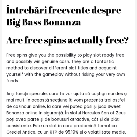
Întrebări frecvente despre
Big Bass Bonanza
Are free spins actually free?
Free spins give you the possibility to play slot ready free
and possibly win genuine cash. They are a fantastic
method to discover different slot titles and acquaint
yourself with the gameplay without risking your very own
funds.
Ai și funcții speciale, care te vor ajuta să câștigi mai des și
mai mult. În această secțiune îți vom prezenta trei astfel
de cazinouri online, la care vei putea găsi și juca Sweet
Bonanza online în siguranță. În slotul Hercules Son of Zeus
poți avea parte și de bonusuri atractive, cât și de plăți
consistente. Este un slot în care predomină tematica
Greciei Antice, cu un RTP de 95.19% și o volatilitate medie.