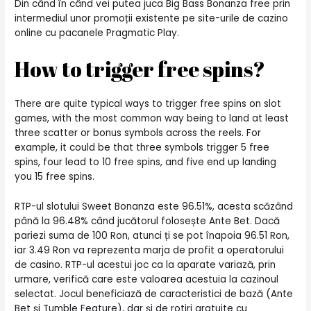
Din când în când vei putea juca Big Bass Bonanza free prin
intermediul unor promoții existente pe site-urile de cazino
online cu pacanele Pragmatic Play.
How to trigger free spins?
There are quite typical ways to trigger free spins on slot
games, with the most common way being to land at least
three scatter or bonus symbols across the reels. For
example, it could be that three symbols trigger 5 free
spins, four lead to 10 free spins, and five end up landing
you 15 free spins.
RTP-ul slotului Sweet Bonanza este 96.51%, acesta scăzând
până la 96.48% când jucătorul folosește Ante Bet. Dacă
pariezi suma de 100 Ron, atunci ți se pot înapoia 96.51 Ron,
iar 3.49 Ron va reprezenta marja de profit a operatorului
de casino. RTP-ul acestui joc ca la aparate variază, prin
urmare, verifică care este valoarea acestuia la cazinoul
selectat. Jocul beneficiază de caracteristici de bază (Ante
Bet și Tumble Feature), dar și de rotiri gratuite cu