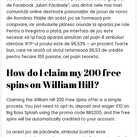
de Facebook „Iubim Păcănele”, una dintre cele mai mari
comunități online destinate pasionaților de jocuri de noroc
din România. Plățile din acest joc se formează prin
colapsare, iar simbolurile plătesc oriunde la apariția pe role.
Pentru a înregistra o plată, pe interfața de joc este
necesar să își facă apariția simultan cel puțin 8 simboluri
identice. RTP-ul jocului este de 96,53% – un procent foarte
bun, care ne arată că slotul returnează 96,53 de credite
pentru fiecare 100 pariate, cel puțin teoretic.
How do I claim my 200 free
spins on William Hill?
Claiming the William Hill 200 Free Spins offer is a simple
process. You just need to opt-in, deposit and wager £10 on
Big Bass Splash using the promo code BBS200, and the free
spins will be automatically credited to your account.
La acest joc de păcănele, simbolul Scatter este