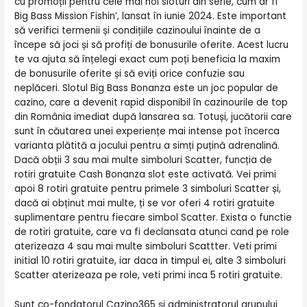
cu promoții pentru cele mai noi sloturi din serie, cum ar fi
Big Bass Mission Fishin’, lansat în iunie 2024. Este important
să verifici termenii și condițiile cazinoului înainte de a
începe să joci și să profiți de bonusurile oferite. Acest lucru
te va ajuta să înțelegi exact cum poți beneficia la maxim
de bonusurile oferite și să eviți orice confuzie sau
neplăceri. Slotul Big Bass Bonanza este un joc popular de
cazino, care a devenit rapid disponibil în cazinourile de top
din România imediat după lansarea sa. Totuși, jucătorii care
sunt în căutarea unei experiențe mai intense pot încerca
varianta plătită a jocului pentru a simți puțină adrenalină.
Dacă obții 3 sau mai multe simboluri Scatter, funcția de
rotiri gratuite Cash Bonanza slot este activată. Vei primi
apoi 8 rotiri gratuite pentru primele 3 simboluri Scatter și,
dacă ai obținut mai multe, ți se vor oferi 4 rotiri gratuite
suplimentare pentru fiecare simbol Scatter. Exista o functie
de rotiri gratuite, care va fi declansata atunci cand pe role
aterizeaza 4 sau mai multe simboluri Scattter. Veti primi
initial 10 rotiri gratuite, iar daca in timpul ei, alte 3 simboluri
Scatter aterizeaza pe role, veti primi inca 5 rotiri gratuite.
Sunt co-fondatorul Cazino365 și administratorul grupului