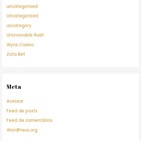
uncategorised
Uncategorized
uncategory
Uncrossable Rush
Wyns Casino
Zota Bet
Meta
Acessar
Feed de posts
Feed de comentários
WordPress.org