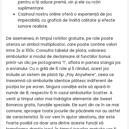
pentru a îți aduce premii, vin și ele cu rotiri
suplimentare.
Cazinoul nostru online oferă o experiență de joc
impecabilă, cu grafică de înaltă calitate și efecte
sonore realiste.
De asemenea, in timpul rotirilor gratuite, pe role poate
ateriza un simbol multiplicator, care poate contine valori
intre 2x si 100x. Consulta tabelul de plata, valoarea
simbolurilor si modul de declansare al functiilor bonus
printr-un clic pe pictograma “i”, aflata in partea stanga jos
a ecranului. Cu o grilă de 6 role și 5 rânduri, acest joc
include un sistem de plată tip ,,Pay Anywhere”, ceea ce
înseamnă că simbolurile identice plătesc indiferent de
poziția lor pe ecran. Singura condiție este să apară în
număr de 8, respectiv 6 în cazul simbolurilor Scatter. A
venit și timpul celor mai îndrăgite elemente ale Sweet
Bonanza gratis, funcțiile speciale. Ele sunt din ce în ce mai
comune, aproape toate jocurile de păcănele noi au astfel
de caracteristici. Îți vor veni în ajutor aleatoriu, dar este
foarte posibil ca doar una dintre aceste funcții să