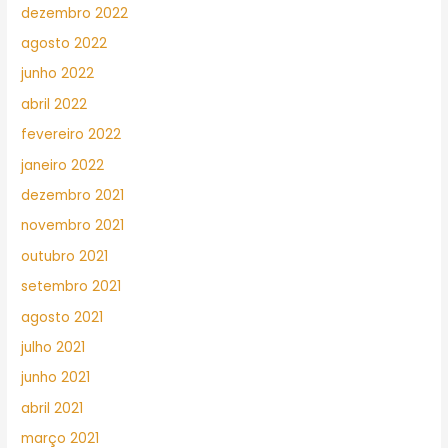
dezembro 2022
agosto 2022
junho 2022
abril 2022
fevereiro 2022
janeiro 2022
dezembro 2021
novembro 2021
outubro 2021
setembro 2021
agosto 2021
julho 2021
junho 2021
abril 2021
março 2021