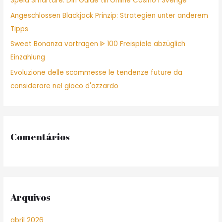
Spela Smartare: Din Guide till Online Casino i Sverige
:
Angeschlossen Blackjack Prinzip: Strategien unter anderem
Tipps
Sweet Bonanza vortragen ᐈ 100 Freispiele abzüglich
Einzahlung
Evoluzione delle scommesse le tendenze future da
considerare nel gioco d'azzardo
Comentários
Arquivos
abril 2026