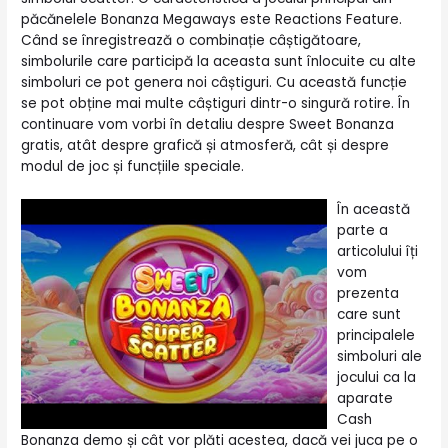
păcănelele Bonanza Megaways este Reactions Feature.
Când se înregistrează o combinație câștigătoare,
simbolurile care participă la aceasta sunt înlocuite cu alte
simboluri ce pot genera noi câștiguri. Cu această funcție
se pot obține mai multe câștiguri dintr-o singură rotire. În
continuare vom vorbi în detaliu despre Sweet Bonanza
gratis, atât despre grafică și atmosferă, cât și despre
modul de joc și funcțiile speciale.
În această
parte a
articolului îți
vom
prezenta
care sunt
principalele
simboluri ale
jocului ca la
aparate
Cash
Bonanza demo și cât vor plăti acestea, dacă vei juca pe o