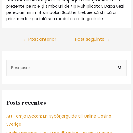
transforme drastic jocul. În timpul jocurilor gratuite vor fi
prezente pe role și simboluri de tip Multiplicator. Dacă vezi
pe ecran minim 4 simboluri Scatter trebuie să știi că ai
prins runda specială sau modul de rotiri gratuite.
Navegação
←
Post anterior
Post seguinte
→
de
Post
S
e
a
r
c
Posts recentes
h
f
Att Tämja Lyckan: En Nybörjarguide till Online Casino i
o
Sverige
r