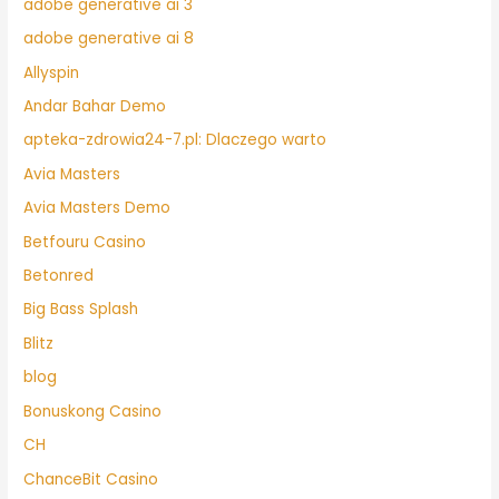
adobe generative ai 3
adobe generative ai 8
Allyspin
Andar Bahar Demo
apteka-zdrowia24-7.pl: Dlaczego warto
Avia Masters
Avia Masters Demo
Betfouru Casino
Betonred
Big Bass Splash
Blitz
blog
Bonuskong Casino
CH
ChanceBit Casino