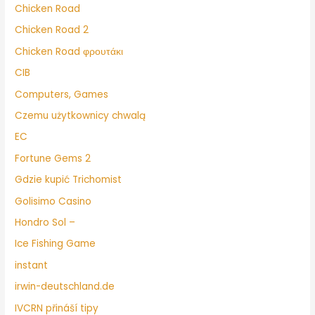
Chicken Road
Chicken Road 2
Chicken Road φρουτάκι
CIB
Computers, Games
Czemu użytkownicy chwalą
EC
Fortune Gems 2
Gdzie kupić Trichomist
Golisimo Casino
Hondro Sol –
Ice Fishing Game
instant
irwin-deutschland.de
IVCRN přináší tipy