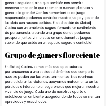
genera seguridad, sino que también nos permite
concentrarnos en lo que realmente cuenta: ¡disfrutar y
ganar a lo grande! Con las herramientas de juego
responsable, podemos controlar nuestro juego y gozar de
las slots con responsabilidad. El dedicación de Slotsdj
Casino con un ambiente seguro fomenta un sentimiento
de pertenencia, creando una grupo donde podemos
prosperar juntos. ¡Inmersate en emocionantes juegos,
sabiendo que estás en un espacio seguro y confiable!
Grupo de gamers floreciente
En Slotsdj Casino, somos más que apostadores;
pertenecemos a una sociedad dinámica que comparte
nuestra pasión por los entretenimientos. Nos reunimos
para celebrar las victorias, apoyarnos mutuamente en las
pérdidas e intercambiar sugerencias que mejoran nuestra
vivencia de juego. Cada uno de nosotros aporta a
establecer un ambiente acogedor donde todos se sientan
apreciados y escuchados.