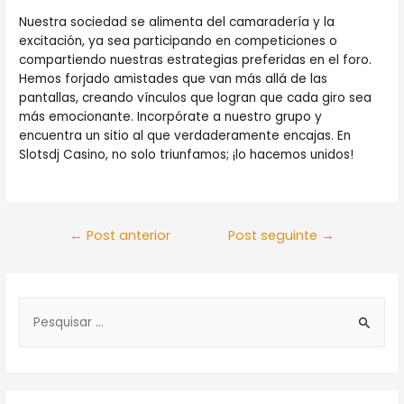
Nuestra sociedad se alimenta del camaradería y la
excitación, ya sea participando en competiciones o
compartiendo nuestras estrategias preferidas en el foro.
Hemos forjado amistades que van más allá de las
pantallas, creando vínculos que logran que cada giro sea
más emocionante. Incorpórate a nuestro grupo y
encuentra un sitio al que verdaderamente encajas. En
Slotsdj Casino, no solo triunfamos; ¡lo hacemos unidos!
Navegação
←
Post anterior
Post seguinte
→
de
Post
S
e
a
r