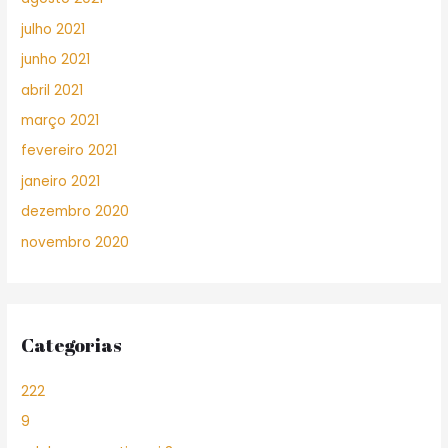
julho 2021
junho 2021
abril 2021
março 2021
fevereiro 2021
janeiro 2021
dezembro 2020
novembro 2020
Categorias
222
9