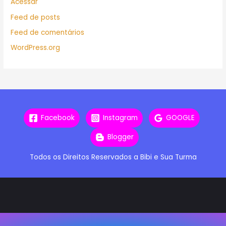
Acessar
Feed de posts
Feed de comentários
WordPress.org
Facebook
Instagram
GOOGLE
Blogger
Todos os Direitos Reservados a Bibi e Sua Turma