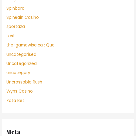
Spinbara
SpinRain Casino
sportaza
test
the-gamewise.ca : Quel
uncategorised
Uncategorized
uncategory
Uncrossable Rush
Wyns Casino
Zota Bet
Meta