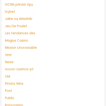
IVCRN přináší tipy
Ivybet
Jakie są składniki
Jeu De Poulet
Les tendances des
Magius Casino
Mission Uncrossable
new
News
novos-casinos-pt
OM
Pinata Wins
Post
Public
Ronycasino