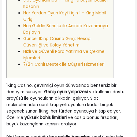
Slot Oyunlarında 1 – King ile Büyük Ödüller
Kazanın
Her Yerden Oyun Keyfi İçin 1 – King Mobil
Giriş
Hoş Geldin Bonusu ile Anında Kazanmaya
Başlayın
Güncel 1King Casino Girişi: Hesap
Güvenliği ve Kolay Yönetim
Hızlı ve Güvenli Para Yatırma ve Çekme
İşlemleri
7/24 Canlı Destek ile Müşteri Hizmetleri
1King Casino, çevrimiçi oyun dünyasında benzersiz bir
deneyim sunuyor.
Geniş oyun yelpazesi
ve kullanıcı dostu
arayüzü ile oyuncuların dikkatini çekiyor. Slot
makinelerinden canlı krupiyeli oyunlara kadar birçok
seçenek sunan 1King, her türden oyuncuya hitap ediyor.
Özellikle
yüksek bahis limitleri
ve cazip bonus fırsatları,
büyük kazançların kapısını aralıyor.