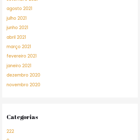
agosto 2021
julho 2021
junho 2021
abril 2021
março 2021
fevereiro 2021
janeiro 2021
dezembro 2020
novembro 2020
Categorias
222