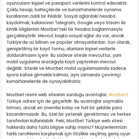
oyuncuların kişisel ve pasaport verilerini kontrol edecektir.
Çoklu hesap, bahisçilerde ve kumarhanelerde oynama
kurallarının ciddi bir ihlalidir. Sosyal ağlardaki hesaba
kaydolmak, kullanıcının Telegram, Google veya Steam ile
kimlik bilgilerinin Mostbet’teki bir hesaba bağlanmasıyla
gerçekleştirilir. Mevcut başka sosyal ağlar da var, ancak
Türkiye’de az bilinen ve popüler olmayanlardan. Son olarak,
genişletilmiş bir kayıt formu, alanların kişisel verilerle
doldurulmasını içerir. Bu sadece sitede mevcuttur, yani
mobil uygulama aracılığıyla kayıt yaptırırken mevcut
değildir. Sitede ve Mostbet mobil uygulamasında sadece
spora bahse girmekle kalmaz, aynı zamanda çevrimiçi
kumarhanelerde de oynayabilirsiniz.
Mostbet resmi web sitesinin sunduğu avantajlar,
Mostbett
Türkiye adresi için de geçerlidir. Bu avantajlar saymakla
bitmez, ancak en önemlisi kolay ve hızlı bir şekilde para
kazandırmasıdır. Bu, özel bir yetenek gerektirmez ve herkes
tarafından kullanılabilir. Peki, Mostbet Türkiye web sitesi
hakkında daha fazla bilgiye sahip misiniz? Müşterilerimizin
farklı tercihlerini karşılamak için titizlikle seçilmiş geniş oyun