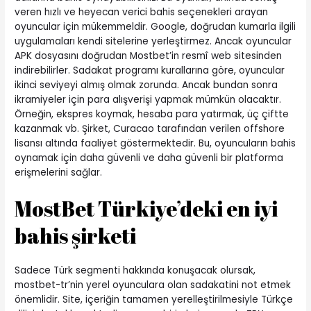
veren hızlı ve heyecan verici bahis seçenekleri arayan
oyuncular için mükemmeldir. Google, doğrudan kumarla ilgili
uygulamaları kendi sitelerine yerleştirmez. Ancak oyuncular
APK dosyasını doğrudan Mostbet’in resmî web sitesinden
indirebilirler. Sadakat programı kurallarına göre, oyuncular
ikinci seviyeyi almış olmak zorunda. Ancak bundan sonra
ikramiyeler için para alışverişi yapmak mümkün olacaktır.
Örneğin, ekspres koymak, hesaba para yatırmak, üç çiftte
kazanmak vb. Şirket, Curacao tarafından verilen offshore
lisansı altında faaliyet göstermektedir. Bu, oyuncuların bahis
oynamak için daha güvenli ve daha güvenli bir platforma
erişmelerini sağlar.
MostBet Türkiye’deki en iyi
bahis şirketi
Sadece Türk segmenti hakkında konuşacak olursak,
mostbet-tr’nin yerel oyunculara olan sadakatini not etmek
önemlidir. Site, içeriğin tamamen yerelleştirilmesiyle Türkçe