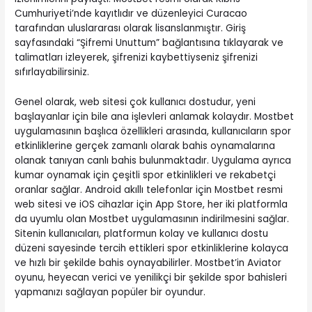
Cumhuriyeti’nde kayıtlıdır ve düzenleyici Curacao
tarafından uluslararası olarak lisanslanmıştır. Giriş
sayfasındaki “Şifremi Unuttum” bağlantısına tıklayarak ve
talimatları izleyerek, şifrenizi kaybettiyseniz şifrenizi
sıfırlayabilirsiniz.
Genel olarak, web sitesi çok kullanıcı dostudur, yeni
başlayanlar için bile ana işlevleri anlamak kolaydır. Mostbet
uygulamasının başlıca özellikleri arasında, kullanıcıların spor
etkinliklerine gerçek zamanlı olarak bahis oynamalarına
olanak tanıyan canlı bahis bulunmaktadır. Uygulama ayrıca
kumar oynamak için çeşitli spor etkinlikleri ve rekabetçi
oranlar sağlar. Android akıllı telefonlar için Mostbet resmi
web sitesi ve iOS cihazlar için App Store, her iki platformla
da uyumlu olan Mostbet uygulamasının indirilmesini sağlar.
Sitenin kullanıcıları, platformun kolay ve kullanıcı dostu
düzeni sayesinde tercih ettikleri spor etkinliklerine kolayca
ve hızlı bir şekilde bahis oynayabilirler. Mostbet’in Aviator
oyunu, heyecan verici ve yenilikçi bir şekilde spor bahisleri
yapmanızı sağlayan popüler bir oyundur.