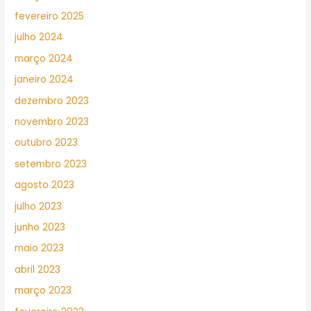
fevereiro 2025
julho 2024
março 2024
janeiro 2024
dezembro 2023
novembro 2023
outubro 2023
setembro 2023
agosto 2023
julho 2023
junho 2023
maio 2023
abril 2023
março 2023